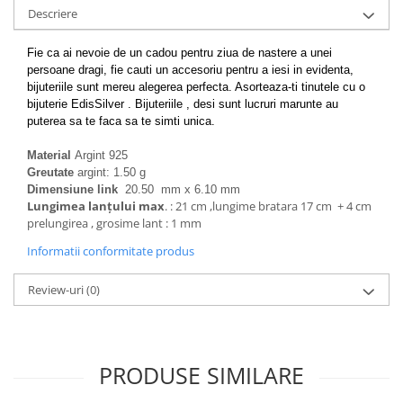
Descriere
Fie ca ai nevoie de un cadou pentru ziua de nastere a unei
persoane dragi, fie cauti un accesoriu pentru a iesi in evidenta,
bijuteriile sunt mereu alegerea perfecta. Asorteaza-ti tinutele cu o
bijuterie EdisSilver . Bijuteriile , desi sunt lucruri marunte au
puterea sa te faca sa te simti unica.
Material
Argint 925
Greutate
argint: 1.50 g
Dimensiune link
20.50 mm x 6.10 mm
Lungimea lanțului max
. : 21 cm ,lungime bratara 17 cm + 4 cm
prelungirea , grosime lant : 1 mm
Informatii conformitate produs
Review-uri
(0)
PRODUSE SIMILARE