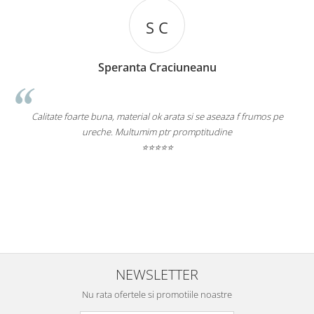
S C
Speranta Craciuneanu
i
Calitate foarte buna, material ok arata si se aseaza f frumos pe
C
ureche. Multumim ptr promptitudine
⭐⭐⭐⭐⭐
NEWSLETTER
Nu rata ofertele si promotiile noastre