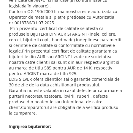
verificate de ANPC si marcate (în conformitate cu
legislația în vigoare) .
Conform OG 190/2000 firma noastra este autorizata ca
Operator de metale si pietre pretioase cu
Autorizatia
nr.0013786/01.07.2025
Prin prezentul certificat de calitate se atesta ca
produsele BIJUTERII DIN AUR SI ARGINT (inele, coliere,
cercei, bijuterii copii, handmade) indeplinesc paramertii
si cerintele de calitate si conformitate cu normativele
legale.Prin prezentul certificat de calitate garantam ca
bijuteriile din AUR sau ARGINT livrate de societatea
noastra catre clientii sai sunt din aur respectiv argint si
au marca de titlu 585 pentru AUR de 14 K, respectiv
pentru ARGINT marca de titlu 925.
EDIS SILVER ofera clientilor sai o garantie comerciala de
30 de zile de la data achizitionarii produsului.
Garantia nu este valabila in cazul defectelor ca urmare a
purtarii necoresunzatoare, lovirii, ruperii, defecte
produse din neatentie sau intentionat de catre
client.Cumparatorul are obligatia de a verifica produsul
la cumparare.
I
ngrijirea bijuteriilor: