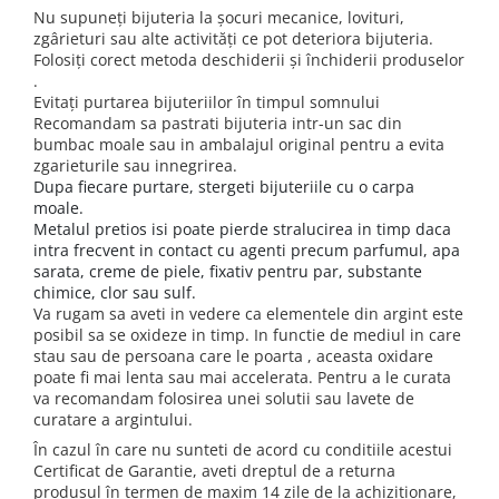
Nu supuneți bijuteria la șocuri mecanice, lovituri,
zgârieturi sau alte activități ce pot deteriora bijuteria.
Folosiți corect metoda deschiderii și închiderii produselor
.
Evitați purtarea bijuteriilor în timpul somnului
Recomandam sa pastrati bijuteria intr-un sac din
bumbac moale sau in ambalajul original pentru a evita
zgarieturile sau innegrirea.
Dupa fiecare purtare, stergeti bijuteriile cu o carpa
moale.
Metalul pretios isi poate pierde stralucirea in timp daca
intra frecvent in contact cu agenti precum parfumul, apa
sarata, creme de piele, fixativ pentru par, substante
chimice, clor sau sulf.
Va rugam sa aveti in vedere ca elementele din argint este
posibil sa se oxideze in timp. In functie de mediul in care
stau sau de persoana care le poarta , aceasta oxidare
poate fi mai lenta sau mai accelerata. Pentru a le curata
va recomandam folosirea unei solutii sau lavete de
curatare a argintului.
În cazul în care nu sunteti de acord cu conditiile acestui
Certificat de Garantie, aveti dreptul de a returna
produsul în termen de maxim 14 zile de la achizitionare,