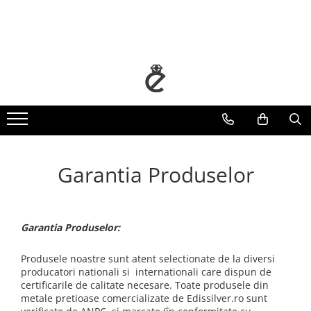
Bijuterii copii
Cercei
Coliere
Inele
Bratari
Bratari handmade
Bijuterii aur 14K
Cercei argint pentru copii
Cercei cu pietre
Coliere cu pietre
Inele cu pietre
Bratari cu pietre
Bratari handmade personalizate
Bratari snur femei aur
Inele argint pentru copii
Cercei rotunzi
Inele de picior
Bratari de picior
Bratari handmade snur reglabil
Bratari snur copii aur
Coliere argint pentru copii
Bratari snur argint pentru copii
Garantia Produselor
Garantia Produselor:
Produsele noastre sunt atent selectionate de la diversi
producatori nationali si internationali care dispun de
certificarile de calitate necesare. Toate produsele din
metale pretioase comercializate de Edissilver.ro sunt