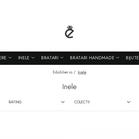
ERE
INELE
BRATARI
BRATARI HANDMADE
BIJUT
Inele
EdisSilver.ro /
Inele
RATING
COLECTII