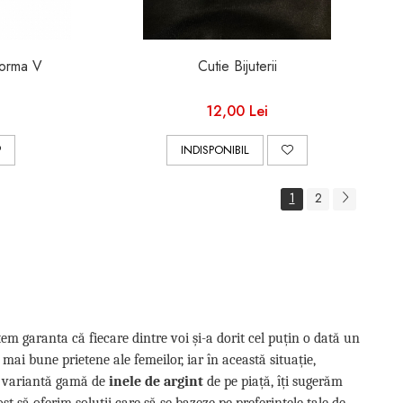
Forma V
Cutie Bijuterii
12,00 Lei
INDISPONIBIL
1
2
tem garanta că fiecare dintre voi și-a dorit cel puțin o dată un
 mai bune prietene ale femeilor, iar în această situație,
ai variantă gamă de
inele de argint
de pe piață, îți sugerăm