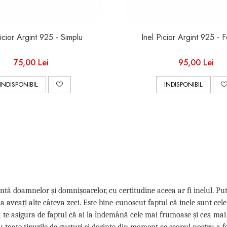
icior Argint 925 - Simplu
Inel Picior Argint 925 - 
75,00 Lei
95,00 Lei
INDISPONIBIL
INDISPONIBIL
ientă doamnelor și domnișoarelor, cu certitudine aceea ar fi inelul. Pu
ja aveați alte câteva zeci. Este bine-cunoscut faptul că inele sunt cele
u a te asigura de faptul că ai la îndemână cele mai frumoase și cea m