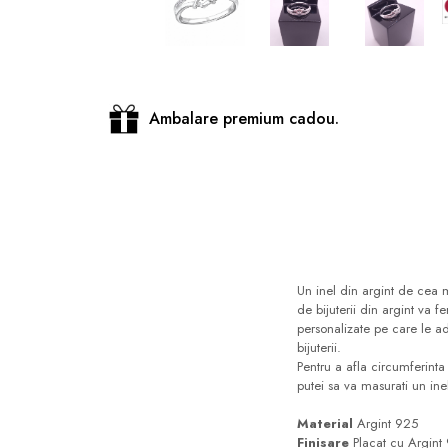
Distribuie
pe
Facebook
Ambalare premium cadou.
Un inel din argint de cea m
de bijuterii din argint va f
personalizate pe care le ad
bijuterii.
Pentru a afla circumferinta
putei sa va masurati un inel
Material
Argint 925
Finisare
Placat cu Argint 