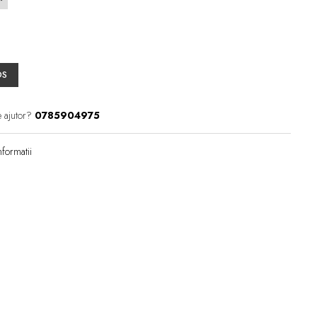
OS
e ajutor?
0785904975
formatii