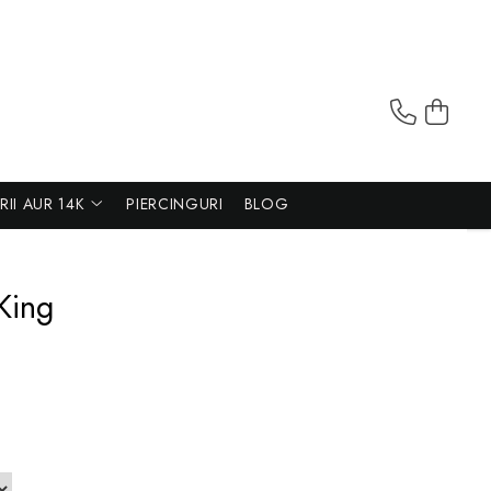
ERII AUR 14K
PIERCINGURI
BLOG
King