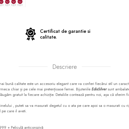
Certificat de garantie si
calitate.
Descriere
ai bună calitate este un accesoriu elegant care va conferi fiecărui stil un caract
ermeca chiar și pe cele mai pretențioase femei. Bijuteriile
EdisSilver
sunt ambalate
ăugăm gratuit la fiecare achiziție. Detaliile contează pentru noi, așa că oferim f
 inelului , puteti sa va masurati degetul cu o ata pe care apoi sa o masurati cu r
 pe care il aveti.
999 + Peliculă anticorozivă