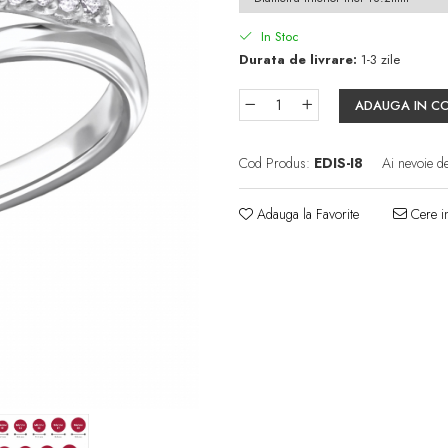
In Stoc
Durata de livrare:
1-3 zile
ADAUGA IN C
Cod Produs:
EDIS-I8
Ai nevoie d
Adauga la Favorite
Cere in