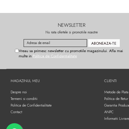
NEWSLETTER
Nu rata ofertele si promotiile noastre
Vreau sa primesc newsletter cu promotiile magazinului. Afla mai
multe in
Politica de Confidentialitate
MAGAZINUL MEU
CLIENTI
Despre noi
Metode de Plata
Termeni si conditii
Politica de Retur
Politica de Confidentialitate
Garantia Produs
Contact
ANPC
Informatii Livrar