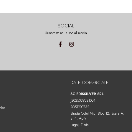
SOCIAL
Urmareste-ne in social media
DATE COMERCIALE
SC EDISSILVER SRL
J2025039531004
RO51900732
elor
Strada Cotul Mic, Bloc 12, Scara A,
Et 4, Ap 9
e
Lugoj, Timis