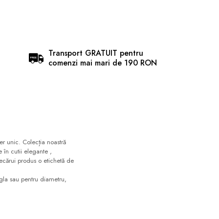
Transport GRATUIT pentru
comenzi mai mari de 190 RON
er unic. Colecția noastră
 în cutii elegante ,
iecărui produs o etichetă de
igla sau pentru diametru,