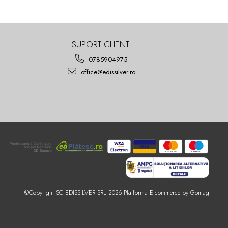
SUPORT CLIENTI
0785904975
office@edissilver.ro
©Copyright SC EDISSILVER SRL 2026
Platforma E-commerce by Gomag