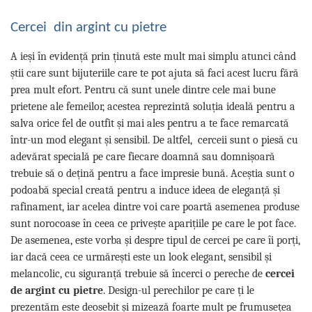
Cercei din argint cu pietre
A ieși în evidență prin ținută este mult mai simplu atunci când
știi care sunt bijuteriile care te pot ajuta să faci acest lucru fără
prea mult efort. Pentru că sunt unele dintre cele mai bune
prietene ale femeilor, acestea reprezintă soluția ideală pentru a
salva orice fel de outfit și mai ales pentru a te face remarcată
într-un mod elegant și sensibil. De altfel, cerceii sunt o piesă cu
adevărat specială pe care fiecare doamnă sau domnișoară
trebuie să o dețină pentru a face impresie bună. Aceștia sunt o
podoabă special creată pentru a induce ideea de eleganță și
rafinament, iar acelea dintre voi care poartă asemenea produse
sunt norocoase în ceea ce privește aparițiile pe care le pot face.
De asemenea, este vorba și despre tipul de cercei pe care îi porți,
iar dacă ceea ce urmărești este un look elegant, sensibil și
melancolic, cu siguranță trebuie să încerci o pereche de
cercei
de argint cu pietre
. Design-ul perechilor pe care ți le
prezentăm este deosebit și mizează foarte mult pe frumusețea