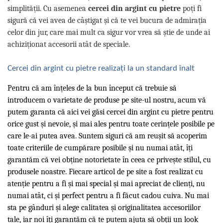
simplității. Cu asemenea
cercei din argint cu pietre
poți fi
sigură că vei avea de câștigat și că te vei bucura de admirația
celor din jur, care mai mult ca sigur vor vrea să știe de unde ai
achiziționat accesorii atât de speciale.
Cercei din argint cu pietre realizați la un standard înalt
Pentru că am înțeles de la bun început că trebuie să
introducem o varietate de produse pe site-ul nostru, acum vă
putem garanta că aici vei găsi cercei din argint cu pietre pentru
orice gust și nevoie, și mai ales pentru toate cerințele posibile pe
care le-ai putea avea. Suntem siguri că am reușit să acoperim
toate criteriile de cumpărare posibile și nu numai atât, îți
garantăm că vei obține notorietate în ceea ce privește stilul, cu
produsele noastre. Fiecare articol de pe site a fost realizat cu
atenție pentru a fi și mai special și mai apreciat de clienți, nu
numai atât, ci și perfect pentru a fi făcut cadou cuiva. Nu mai
sta pe gânduri și alege calitatea și originalitatea accesoriilor
tale, iar noi îți garantăm că te putem ajuta să obții un look