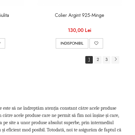
ulita
Colier Argint 925-Minge
130,00 Lei
INDISPONIBIL
1
2
3
e este să ne îndreptăm atenția constant către acele produse
m către acele produse care ne permit să fim noi înșine și care,
rea pe site a unor produse absolut superbe, prin intermediul
u și eficient mod posibil. Totodată, noi te asigurăm de faptul că