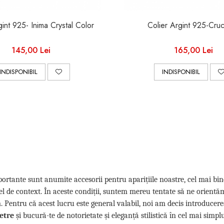
Colier Argint 925- Inima Crystal Color
Colier Argint 925-Cruci
145,00 Lei
165,00 Lei
INDISPONIBIL
INDISPONIBIL
ortante sunt anumite accesorii pentru aparițiile noastre, cel mai bin
fel de context. În aceste condiții, suntem mereu tentate să ne orientă
ăm. Pentru că acest lucru este general valabil, noi am decis introduce
ietre
și bucură-te de notorietate și eleganță stilistică în cel mai simpl