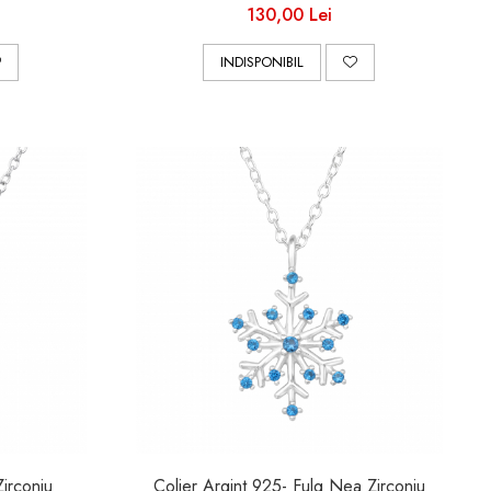
130,00 Lei
INDISPONIBIL
Zirconiu
Colier Argint 925- Fulg Nea Zirconiu