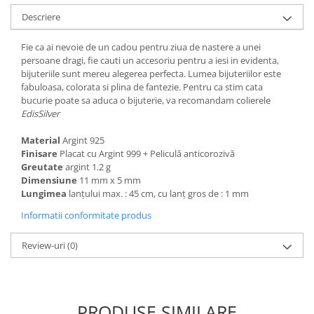
Descriere
Fie ca ai nevoie de un cadou pentru ziua de nastere a unei
persoane dragi, fie cauti un accesoriu pentru a iesi in evidenta,
bijuteriile sunt mereu alegerea perfecta. Lumea bijuteriilor este
fabuloasa, colorata si plina de fantezie. Pentru ca stim cata
bucurie poate sa aduca o bijuterie, va recomandam colierele
EdisSilver
Material
Argint 925
Finisare
Placat cu Argint 999 + Peliculă anticorozivă
Greutate
argint 1.2 g
Dimensiune
11 mm x 5 mm
Lungimea
lanțului max. : 45 cm, cu lanț gros de : 1 mm
Informatii conformitate produs
Review-uri
(0)
PRODUSE SIMILARE