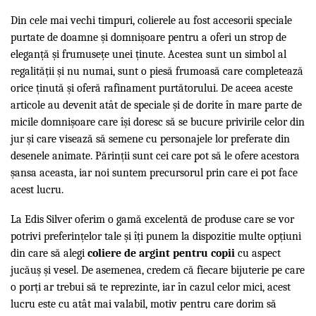
Din cele mai vechi timpuri, colierele au fost accesorii speciale
purtate de doamne și domnișoare pentru a oferi un strop de
eleganță și frumusețe unei ținute. Acestea sunt un simbol al
regalității și nu numai, sunt o piesă frumoasă care completează
orice ținută și oferă rafinament purtătorului. De aceea aceste
articole au devenit atât de speciale și de dorite în mare parte de
micile domnișoare care își doresc să se bucure privirile celor din
jur și care visează să semene cu personajele lor preferate din
desenele animate. Părinții sunt cei care pot să le ofere acestora
șansa aceasta, iar noi suntem precursorul prin care ei pot face
acest lucru.
La Edis Silver oferim o gamă excelentă de produse care se vor
potrivi preferințelor tale și îți punem la dispozitie multe opțiuni
din care să alegi
coliere de argint pentru copii
cu aspect
jucăuș și vesel. De asemenea, credem că fiecare bijuterie pe care
o porți ar trebui să te reprezinte, iar în cazul celor mici, acest
lucru este cu atât mai valabil, motiv pentru care dorim să