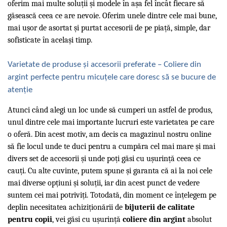
oferim mai multe soluții și modele în așa fel încât fiecare să
găsească ceea ce are nevoie. Oferim unele dintre cele mai bune,
mai ușor de asortat și purtat accesorii de pe piață, simple, dar
sofisticate în același timp.
Varietate de produse și accesorii preferate – Coliere din
argint perfecte pentru micuțele care doresc să se bucure de
atenție
Atunci când alegi un loc unde să cumperi un astfel de produs,
unul dintre cele mai importante lucruri este varietatea pe care
o oferă. Din acest motiv, am decis ca magazinul nostru online
să fie locul unde te duci pentru a cumpăra cel mai mare și mai
divers set de accesorii și unde poți găsi cu ușurință ceea ce
cauți. Cu alte cuvinte, putem spune și garanta că ai la noi cele
mai diverse opțiuni și soluții, iar din acest punct de vedere
suntem cei mai potriviți. Totodată, din moment ce înțelegem pe
deplin necesitatea achiziționării de
bijuterii de calitate
pentru copii
, vei găsi cu ușurință
coliere din argint
absolut