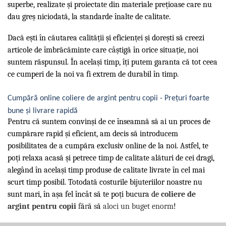
superbe, realizate și proiectate din materiale prețioase care nu
dau greș niciodată, la standarde înalte de calitate.
Dacă ești în căutarea calității și eficienței și dorești să creezi
articole de îmbrăcăminte care câștigă în orice situație, noi
suntem răspunsul. În același timp, îți putem garanta că tot ceea
ce cumperi de la noi va fi extrem de durabil în timp.
Cumpără online coliere de argint pentru copii - Prețuri foarte
bune și livrare rapidă
Pentru că suntem convinși de ce înseamnă să ai un proces de
cumpărare rapid și eficient, am decis să introducem
posibilitatea de a cumpăra exclusiv online de la noi. Astfel, te
poți relaxa acasă și petrece timp de calitate alături de cei dragi,
alegând în același timp produse de calitate livrate în cel mai
scurt timp posibil. Totodată costurile bijuteriilor noastre nu
sunt mari, în așa fel încât să te poți bucura de
coliere de
argint pentru copii
f
ă
r
ă
s
ă
aloci un buget enorm
!