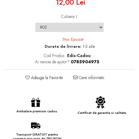
12,00 Lei
Culoare
:
Stoc Epuizat
Durata de livrare:
1-3 zile
Cod Produs:
Edis-Cadou
Ai nevoie de ajutor?
0785904975
Adauga la Favorite
Cere informatii
Ambalare premium cadou.
Certificat de garantie si calitate.
Transport GRATUIT pentru
comenzi mai mari de 190 RON