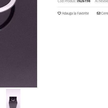
Cod Produs:
IN26198
Ai nevoi
Adauga la Favorite
Cere 