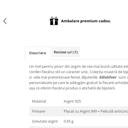
Distribuie
pe
Facebook
Ambalare premium cadou.
Review-uri
(1)
Descriere
Un inel pentru picior din argint de cea mai bună calitate e
conferi fiecărui stil un caracter unic. Colecția noastră de bi
și cele mai pretențioase femei. Bijuteriile
EdisSilver
sunt a
personalizate pe care le adăugăm gratuit la fiecare achiziție
așa că oferim fiecărui produs o etichetă de bijuterii.
Material
Argint 925
Finisare
Placat cu Argint 999 + Peliculă anticor
Greutate argint
0.65 g