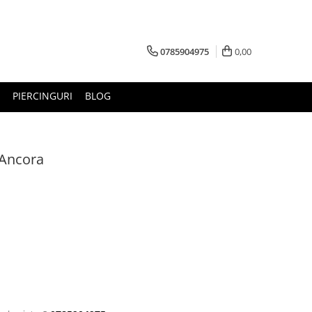
0785904975
0,00
PIERCINGURI
BLOG
- Ancora