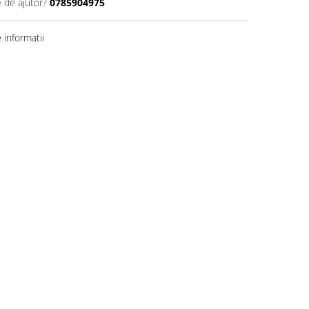
e de ajutor?
0785904975
informatii