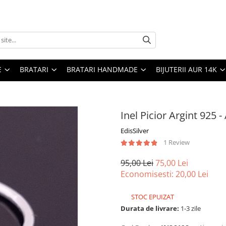
E
BRATARI
BRATARI HANDMADE
BIJUTERII AUR 14K
Inel Picior Argint 925 
EdisSilver
1 Review
95,00 Lei
75,00 Lei
Economisesti:
20,00
Lei
STOC EPUIZAT
Durata de livrare:
1-3 zile