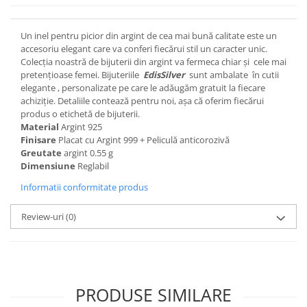
Un inel pentru picior din argint de cea mai bună calitate este un
accesoriu elegant care va conferi fiecărui stil un caracter unic.
Colecția noastră de bijuterii din argint va fermeca chiar și cele mai
pretențioase femei. Bijuteriile
EdisSilver
sunt ambalate în cutii
elegante , personalizate pe care le adăugăm gratuit la fiecare
achiziție. Detaliile contează pentru noi, așa că oferim fiecărui
produs o etichetă de bijuterii.
Material
Argint 925
Finisare
Placat cu Argint 999 + Peliculă anticorozivă
Greutate
argint 0.55 g
Dimensiune
Reglabil
Informatii conformitate produs
Review-uri
(0)
PRODUSE SIMILARE