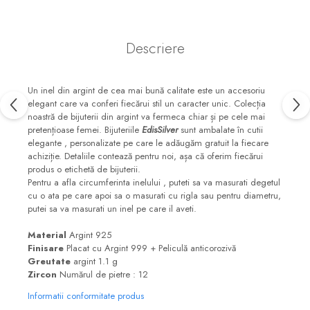
Descriere
Un inel din argint de cea mai bună calitate este un accesoriu
elegant care va conferi fiecărui stil un caracter unic. Colecția
noastră de bijuterii din argint va fermeca chiar și pe cele mai
pretențioase femei. Bijuteriile
EdisSilver
sunt ambalate în cutii
elegante , personalizate pe care le adăugăm gratuit la fiecare
achiziție. Detaliile contează pentru noi, așa că oferim fiecărui
produs o etichetă de bijuterii.
Pentru a afla circumferinta inelului , puteti sa va masurati degetul
cu o ata pe care apoi sa o masurati cu rigla sau pentru diametru,
putei sa va masurati un inel pe care il aveti.
Material
Argint 925
Finisare
Placat cu Argint 999 + Peliculă anticorozivă
Greutate
argint 1.1 g
Zircon
Numărul de pietre : 12
Informatii conformitate produs