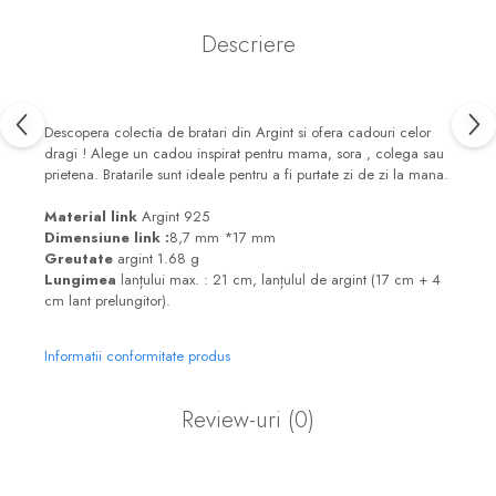
Descriere
Descopera colectia de bratari din Argint si ofera cadouri celor
dragi ! Alege un cadou inspirat pentru mama, sora , colega sau
prietena. Bratarile sunt ideale pentru a fi purtate zi de zi la mana.
Material link
Argint 925
Dimensiune link :
8,7 mm *17 mm
Greutate
argint 1.68 g
Lungimea
lanțului max. : 21 cm, lanțulul de argint (17 cm + 4
cm lant prelungitor).
Informatii conformitate produs
Review-uri
(0)