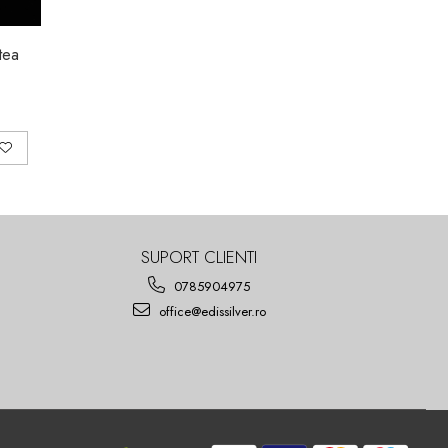
rgint 925- Stea
SUPORT CLIENTI
0785904975
office@edissilver.ro