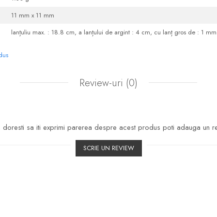
11 mm x 11 mm
lanțuliu max. : 18.8 cm, a lanțului de argint : 4 cm, cu lanț gros de : 1 mm
odus
Review-uri
(0)
doresti sa iti exprimi parerea despre acest produs poti adauga un r
SCRIE UN REVIEW