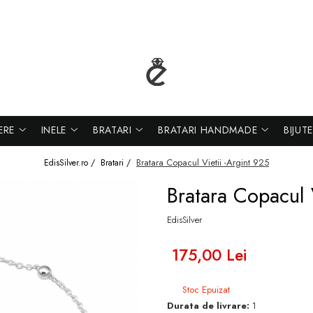
ERE
INELE
BRATARI
BRATARI HANDMADE
BIJUT
Bratara Copacul Vietii -Argint 925
EdisSilver.ro /
Bratari /
Bratara Copacul 
EdisSilver
175,00 Lei
Stoc Epuizat
Durata de livrare:
1