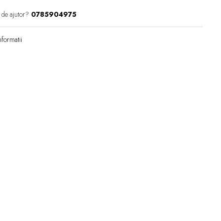
 de ajutor?
0785904975
formatii