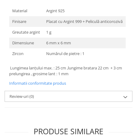
Material
Argint 925
Finisare
Placat cu Argint 999 + Peliculă anticorozivă
Greutate argint
1 g
Dimensiune
6 mm x 6 mm
Zircon
Numărul de pietre : 1
Lungimea
lanțului max. : 25 cm ,lungime bratara 22 cm + 3 cm
prelungirea , grosime lant : 1 mm
Informatii conformitate produs
Review-uri
(0)
PRODUSE SIMILARE