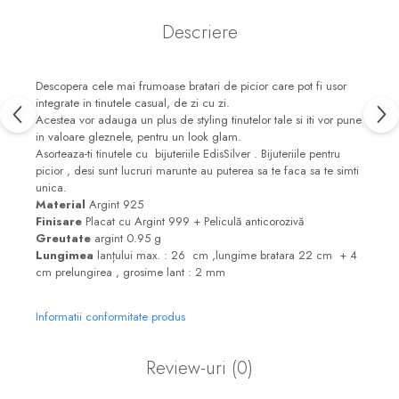
Descriere
Descopera cele mai frumoase bratari de picior care pot fi usor
integrate in tinutele casual, de zi cu zi.
Acestea vor adauga un plus de styling tinutelor tale si iti vor pune
in valoare gleznele, pentru un look glam.
Asorteaza-ti tinutele cu bijuteriile EdisSilver . Bijuteriile pentru
picior , desi sunt lucruri marunte au puterea sa te faca sa te simti
unica.
Material
Argint 925
Finisare
Placat cu Argint 999 + Peliculă anticorozivă
Greutate
argint 0.95 g
Lungimea
lanțului max. : 26 cm ,lungime bratara 22 cm + 4
cm prelungirea , grosime lant : 2 mm
Informatii conformitate produs
Review-uri
(0)