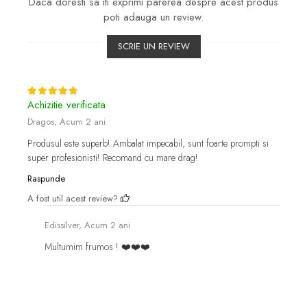
Daca doresti sa iti exprimi parerea despre acest produs
poti adauga un review.
SCRIE UN REVIEW
Achizitie verificata
Dragos,
Acum 2 ani
Produsul este superb! Ambalat impecabil, sunt foarte prompti si
super profesionisti! Recomand cu mare drag!
Raspunde
A fost util acest review?
Edissilver,
Acum 2 ani
Multumim frumos ! ❤️❤️❤️