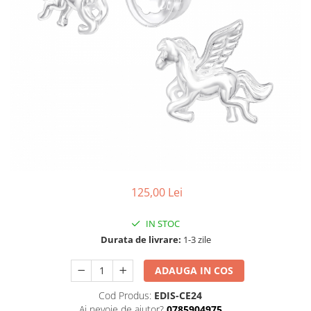
125,00 Lei
IN STOC
Durata de livrare:
1-3 zile
ADAUGA IN COS
Cod Produs:
EDIS-CE24
Ai nevoie de ajutor?
0785904975