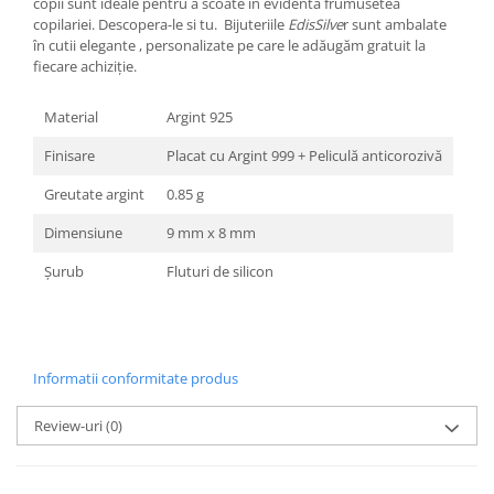
copii sunt ideale pentru a scoate in evidenta frumusetea
copilariei. Descopera-le si tu. Bijuteriile
EdisSilve
r sunt ambalate
în cutii elegante , personalizate pe care le adăugăm gratuit la
fiecare achiziție.
Material
Argint 925
Finisare
Placat cu Argint 999 + Peliculă anticorozivă
Greutate argint
0.85 g
Dimensiune
9 mm x 8 mm
Șurub
Fluturi de silicon
Informatii conformitate produs
Review-uri
(0)