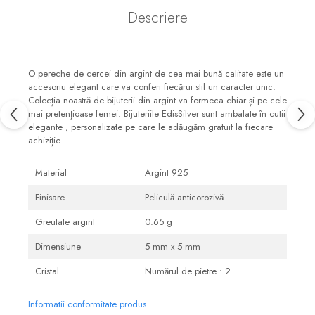
Descriere
O pereche de cercei din argint de cea mai bună calitate este un
accesoriu elegant care va conferi fiecărui stil un caracter unic.
Colecția noastră de bijuterii din argint va fermeca chiar și pe cele
mai pretențioase femei. Bijuteriile EdisSilver sunt ambalate în cutii
elegante , personalizate pe care le adăugăm gratuit la fiecare
achiziție.
Material
Argint 925
Finisare
Peliculă anticorozivă
Greutate argint
0.65 g
Dimensiune
5 mm x 5 mm
Cristal
Numărul de pietre : 2
Informatii conformitate produs