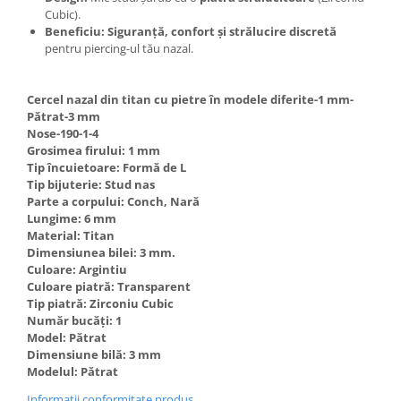
Cubic).
Beneficiu:
Siguranță, confort și strălucire discretă
pentru piercing-ul tău nazal.
Cercel nazal din titan cu pietre în modele diferite-1 mm-
Pătrat-3 mm
Nose-190-1-4
Grosimea firului: 1 mm
Tip încuietoare: Formă de L
Tip bijuterie: Stud nas
Parte a corpului: Conch, Nară
Lungime: 6 mm
Material: Titan
Dimensiunea bilei: 3 mm.
Culoare: Argintiu
Culoare piatră: Transparent
Tip piatră: Zirconiu Cubic
Număr bucăți: 1
Model: Pătrat
Dimensiune bilă: 3 mm
Modelul: Pătrat
Informatii conformitate produs