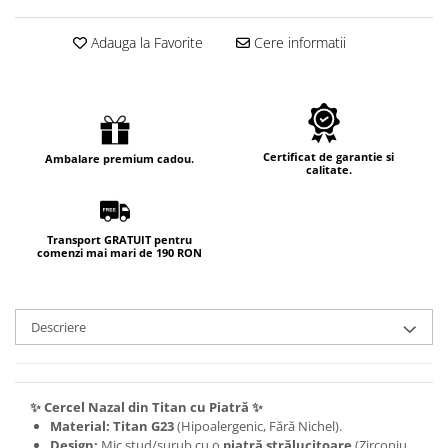
Adauga la Favorite
Cere informatii
Certificat de garantie si
Ambalare premium cadou.
calitate.
Transport GRATUIT pentru
comenzi mai mari de 190 RON
Descriere
✨ Cercel Nazal din Titan cu Piatră ✨
Material:
Titan G23
(Hipoalergenic, Fără Nichel).
Design:
Mic stud/șurub cu o
piatră strălucitoare
(Zirconiu