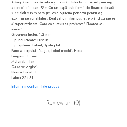
Adaugă un strop de iubire și natură stilului tău cu acest piercing
adorabil din titan! 💖✨ Cu un capăt sub formă de floare delicată
și celălalt o inimioară șic, este bijuteria perfectă pentru a-ți
exprima personalitatea. Realizat din titan pur, este blând cu pielea
și super rezistent. Care este latura ta preferată? Floarea sau
inima?
Grosimea firului: 1,2 mm
Tip încuietoare: Push-in
Tip bijuterie: Labret, Spate plat
Parte a corpului: Tragus, Lobul urechii, Helix
Lungime: 8 mm
Material: Titan
Culoare: Argintiu
Număr bucăți: 1
Labret-224-ST
Informatii conformitate produs
Review-uri
(0)