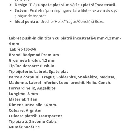
Design:
Tijă cu
spate plat
și un vârf cu
piatră încastrată
.
Sistem:
Push-In
(prin împingere, fără filet) – extrem de ușor
și sigur de montat.
Ideal pentru:
Ureche (Helix/Tragus/Conch) și Buze.
Labret push-in din titan cu piatră încastrată-8 mm-1,2 mm-
4 mm
Labret-136-3-6
Brand: Bodymod Premium
Grosimea firului: 1,2 mm
Tip încuietoare: Push-in
Tip bijuterie: Labret, Spate plat
Parte a corpului: Tragus, Spiderbite, Snakebite, Medusa,
Madonna, Labret inferior, Lobul urechii, Helix, Conch,
Forward helix, Angelbite
Lungime: 8 mm
Material: Titan
Dimensiunea bilei: 4 mm.
Culoare: Argintiu
Culoare piatră: Transparent
Tip piatră: Zirconiu Cubic
Număr bucăți: 1