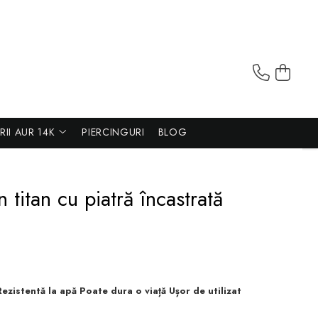
ERII AUR 14K
PIERCINGURI
BLOG
n titan cu piatră încastrată
Rezistentă la apă Poate dura o viață Ușor de utilizat