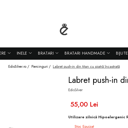
ERE
INELE
BRATARI
BRATARI HANDMADE
BIJUT
Labret push-in din titan cu piatră încastrată
EdisSilver.ro /
Piercinguri /
Labret push-in di
EdisSilver
55,00 Lei
Utilizare zilnică Hipoalergenic 
Stoc Epuizat