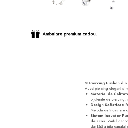
Distribuie
pe
Facebook
Ambalare premium cadou.
✨ Piercing Push-In din
Acest piercing elegant ș
Material de Calita
bijuteriile de piercing, 
Design Sofisticat:
Pr
Metoda de încastrare of
Sistem Inovator Pus
de scos
. Vârful decor
dar fără a irita canalul