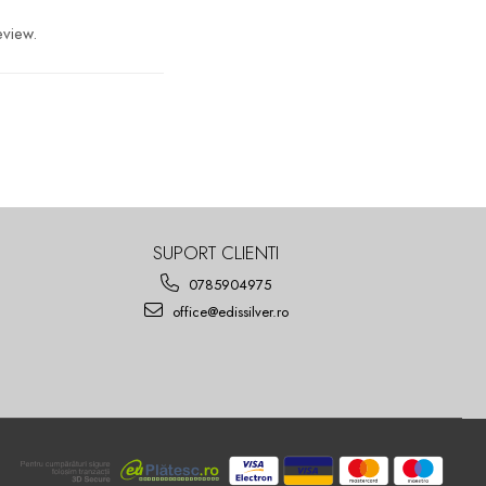
eview.
SUPORT CLIENTI
0785904975
office@edissilver.ro