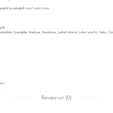
u piatră încastrată-8 mm-1 mm-3 mm
plat
piderbite, Snakebite, Medusa, Madonna, Labret inferior, Lobul urechii, Helix, Co
odus
Review-uri
(0)