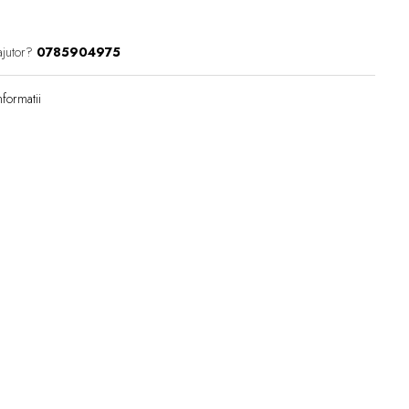
ajutor?
0785904975
formatii