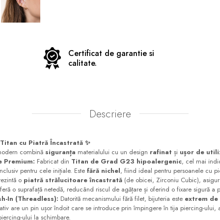
Certificat de garantie si
calitate.
Descriere
 Titan cu Piatră Încastrată ✨
i modern combină
siguranța
materialului cu un design
rafinat
și
ușor de util
te Premium:
Fabricat din
Titan de Grad G23 hipoalergenic
, cel mai indi
inclusiv pentru cele inițiale. Este
fără nichel
, fiind ideal pentru persoanele cu pie
ezintă o
piatră strălucitoare încastrată
(de obicei, Zirconiu Cubic), asigu
eră o suprafață netedă, reducând riscul de agățare și oferind o fixare sigură a pi
h-In (Threadless):
Datorită mecanismului fără filet, bijuteria este
extrem de 
ativ are un pin ușor îndoit care se introduce prin împingere în tija piercing-ului,
 piercing-ului la schimbare.