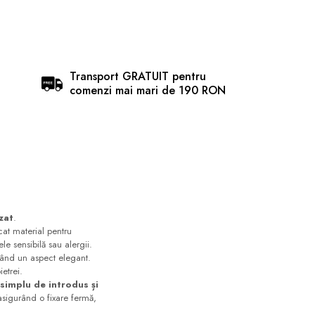
Transport GRATUIT pentru
comenzi mai mari de 190 RON
izat
.
cat material pentru
le sensibilă sau alergii.
rând un aspect elegant.
etrei.
simplu de introdus și
 asigurând o fixare fermă,