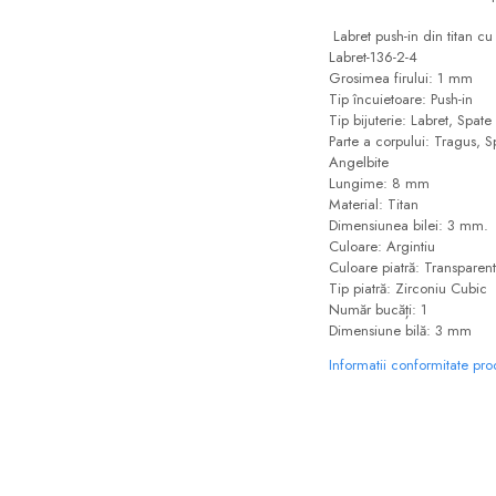
Labret push-in din titan c
Labret-136-2-4
Grosimea firului: 1 mm
Tip încuietoare: Push-in
Tip bijuterie: Labret, Spate 
Parte a corpului: Tragus, S
Angelbite
Lungime: 8 mm
Material: Titan
Dimensiunea bilei: 3 mm.
Culoare: Argintiu
Culoare piatră: Transparent
Tip piatră: Zirconiu Cubic
Număr bucăți: 1
Dimensiune bilă: 3 mm
Informatii conformitate pr