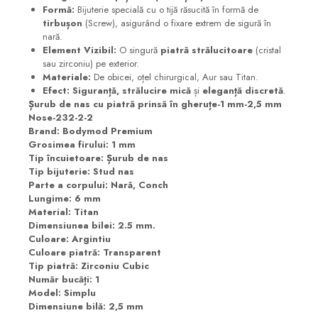
Formă:
Bijuterie specială cu o tijă răsucită în formă de
tirbușon
(Screw), asigurând o fixare extrem de sigură în
nară.
Element Vizibil:
O singură
piatră strălucitoare
(cristal
sau zirconiu) pe exterior.
Materiale:
De obicei, oțel chirurgical, Aur sau Titan.
Efect:
Siguranță, strălucire mică
și
eleganță discretă
.
Șurub de nas cu piatră prinsă în gheruțe-1 mm-2,5 mm
Nose-232-2-2
Brand: Bodymod Premium
Grosimea firului: 1 mm
Tip încuietoare: Șurub de nas
Tip bijuterie: Stud nas
Parte a corpului: Nară, Conch
Lungime: 6 mm
Material: Titan
Dimensiunea bilei: 2.5 mm.
Culoare: Argintiu
Culoare piatră: Transparent
Tip piatră: Zirconiu Cubic
Număr bucăți: 1
Model: Simplu
Dimensiune bilă: 2,5 mm