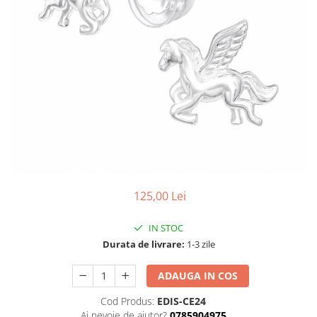
125,00 Lei
IN STOC
Durata de livrare:
1-3 zile
ADAUGA IN COS
Cod Produs:
EDIS-CE24
Ai nevoie de ajutor?
0785904975