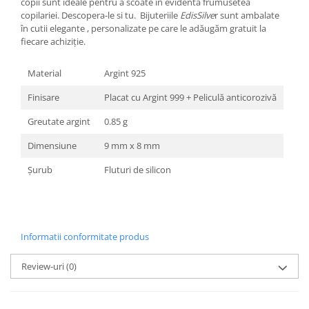
copii sunt ideale pentru a scoate in evidenta frumusetea
copilariei. Descopera-le si tu. Bijuteriile
EdisSilve
r sunt ambalate
în cutii elegante , personalizate pe care le adăugăm gratuit la
fiecare achiziție.
Material
Argint 925
Finisare
Placat cu Argint 999 + Peliculă anticorozivă
Greutate argint
0.85 g
Dimensiune
9 mm x 8 mm
Șurub
Fluturi de silicon
Informatii conformitate produs
Review-uri
(0)