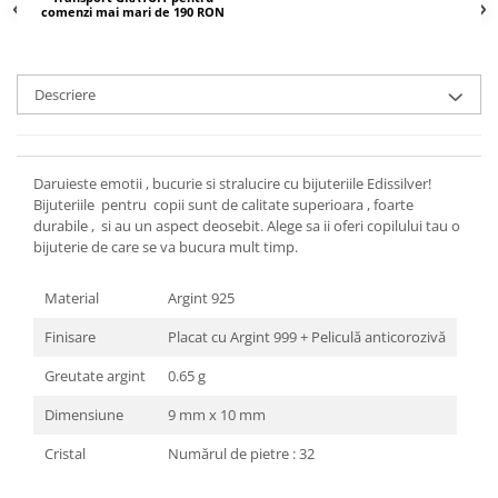
comenzi mai mari de 190 RON
Descriere
Daruieste emotii , bucurie si stralucire cu bijuteriile Edissilver!
Bijuteriile pentru copii sunt de calitate superioara , foarte
durabile , si au un aspect deosebit. Alege sa ii oferi copilului tau o
bijuterie de care se va bucura mult timp.
Material
Argint 925
Finisare
Placat cu Argint 999 + Peliculă anticorozivă
Greutate argint
0.65 g
Dimensiune
9 mm x 10 mm
Cristal
Numărul de pietre : 32