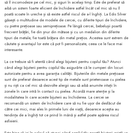
să îl incomodeze pe cel mic, și siguri în același timp. Este de preferat să
aibă un sistem foarte eficient de închidere astfel încât cel mic să nu îl
poată scoate în ureche și să existe astfel riscul de a-l înghiți. La Edis Silver
găsești o multitudine de modele de cercei, cu diferite tipuri de închidere,
cu pietre prețioase sau semiprețioase. Pe lângă cercei, bebelușii poartă
frecvent brățări, fie din șnur din mătase și cu un medalion din diferite
tipuri de metale, fie toată brățara din metal prețios. Acestea sunt extrem de
căutate și avantajul lor este că pot fi personalizate, ceea ce le face mai
interesante.
La ce trebuie să fi atentă când alegi bijuterii pentru copilul tău? Atunci
când alegi bijuterii pentru copilul tău asigură-te că le cumperi din locuri
autorizate pentru a avea garanția calității. Bijuteriile din metale prețioase
sunt de preferat deoarece acest tip de metale sunt prietenoase cu pielea
și nu riști ca cel mic să dezvolte alergii sau să aibă anumite iritații în
zonele în care intră în contact cu pielea. Acordă mare atenție și la
modalitatea în care aceste bijuterii au închiderea. La cercei se
recomandă un sistem de închidere care să nu fie ușor de desfăcut de
către cei mici, mai ales în primele luni de viață, deoarece aceștia au
tendința de a înghiți tot ce prind în mână și astfel poate apărea riscul
asfixierii.
Este bine să iei în calcul că atunci când copilul tău poartă bijuterii există un