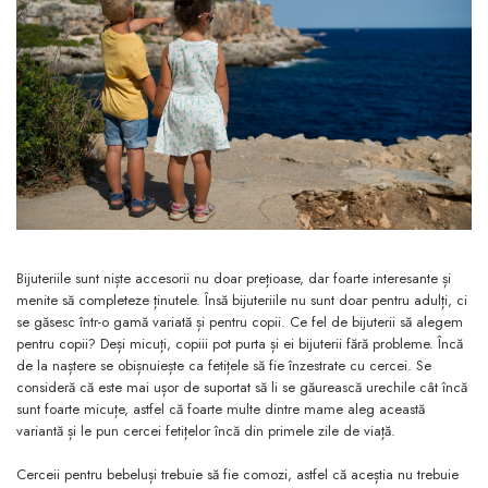
Bijuteriile sunt niște accesorii nu doar prețioase, dar foarte interesante și
menite să completeze ținutele. Însă bijuteriile nu sunt doar pentru adulți, ci
se găsesc într-o gamă variată și pentru copii. Ce fel de bijuterii să alegem
pentru copii? Deși micuți, copiii pot purta și ei bijuterii fără probleme. Încă
de la naștere se obișnuiește ca fetițele să fie înzestrate cu cercei. Se
consideră că este mai ușor de suportat să li se găurească urechile cât încă
sunt foarte micuțe, astfel că foarte multe dintre mame aleg această
variantă și le pun cercei fetițelor încă din primele zile de viață.
Cerceii pentru bebeluși trebuie să fie comozi, astfel că aceștia nu trebuie