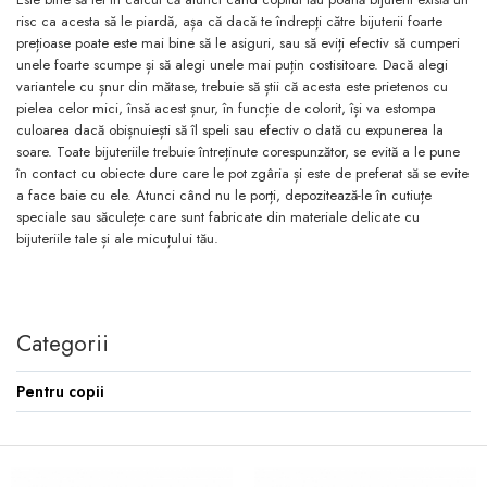
risc ca acesta să le piardă, așa că dacă te îndrepți către bijuterii foarte
prețioase poate este mai bine să le asiguri, sau să eviți efectiv să cumperi
unele foarte scumpe și să alegi unele mai puțin costisitoare. Dacă alegi
variantele cu șnur din mătase, trebuie să știi că acesta este prietenos cu
pielea celor mici, însă acest șnur, în funcție de colorit, își va estompa
culoarea dacă obișnuiești să îl speli sau efectiv o dată cu expunerea la
soare. Toate bijuteriile trebuie întreținute corespunzător, se evită a le pune
în contact cu obiecte dure care le pot zgâria și este de preferat să se evite
a face baie cu ele. Atunci când nu le porți, depozitează-le în cutiuțe
speciale sau săculețe care sunt fabricate din materiale delicate cu
bijuteriile tale și ale micuțului tău.
Categorii
Pentru copii