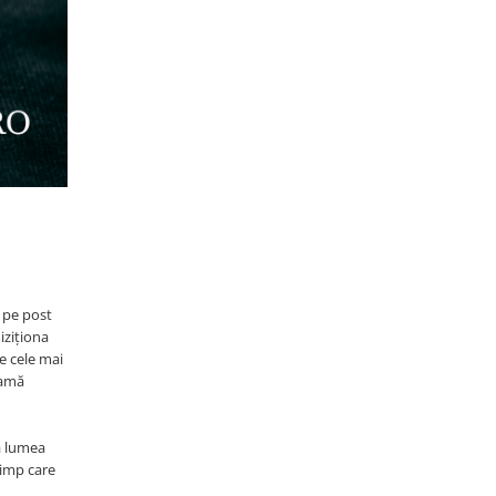
l pe post
iziționa
de cele mai
gamă
ă lumea
timp care