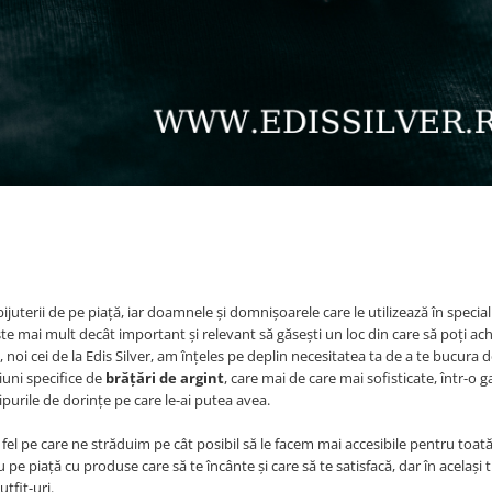
juterii de pe piață, iar doamnele și domnișoarele care le utilizează în specia
te mai mult decât important și relevant să găsești un loc din care să poți ach
, noi cei de la Edis Silver, am înțeles pe deplin necesitatea ta de a te bucura 
iuni specifice de
brățări de argint
, care mai de care mai sofisticate, într-o 
urile de dorințe pe care le-ai putea avea.
fel pe care ne străduim pe cât posibil să le facem mai accesibile pentru toat
 piață cu produse care să te încânte și care să te satisfacă, dar în același 
tfit-uri.