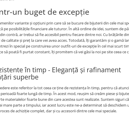
într-un buget de excepție
menilor variante și opțiuni prin care să se bucure de bijuterii din cele mai sp
ă pe posibilitățile financiare ale tuturor. În altă ordine de idei, suntem de p
n contră, ar trebui să fie accesibil pentru fiecare dintre noi. Cu brățările di
l de calitate și preț la care vei avea acces. Totodată, îți garantăm și o gamă la
ntrezi în special pe construirea unor outfit-uri de excepție în cel mai scurt tim
ce să poată fi purtat constant, îți promitem că vei găsi la noi pe site ceea ce c
ezistente în timp - Eleganță și rafinament
ățări superbe
edere este referitor la tot ceea ce ține de rezistența în timp, pentru că atunc
perioadă foarte lungă de timp. În acest mod, reușim să creăm piese și bijuter
rte materialelor foarte bune din care acestea sunt realizate. Suntem siguri că
i mare parte a timpului, iar acest lucru este ne-a determinat să deschidem 
roces de achiziție complet, dar și cu accesorii dintre cele mai speciale.