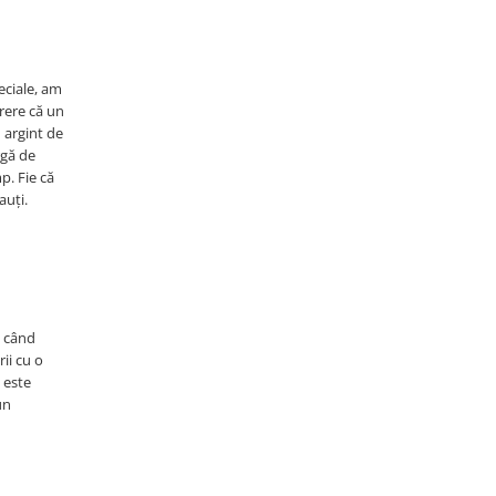
eciale, am
ărere că un
n argint de
rgă de
p. Fie că
auți.
i când
ii cu o
 este
un