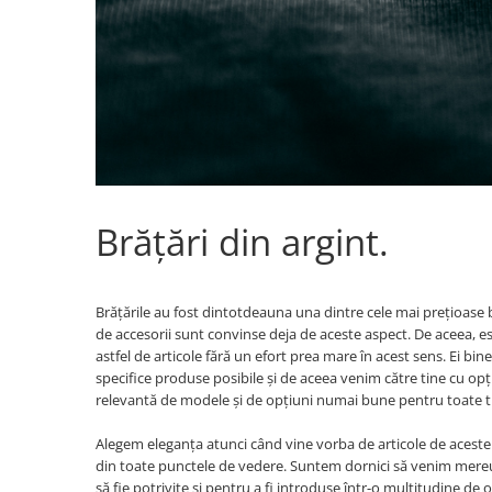
Brățări din argint.
Brățările au fost dintotdeauna una dintre cele mai prețioase bi
de accesorii sunt convinse deja de aceste aspect. De aceea, es
astfel de articole fără un efort prea mare în acest sens. Ei bine
specifice produse posibile și de aceea venim către tine cu opț
relevantă de modele și de opțiuni numai bune pentru toate tip
Alegem eleganța atunci când vine vorba de articole de aceste 
din toate punctele de vedere. Suntem dornici să venim mereu pe
să fie potrivite și pentru a fi introduse într-o multitudine de ou