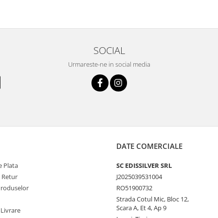
SOCIAL
Urmareste-ne in social media
DATE COMERCIALE
 Plata
SC EDISSILVER SRL
e Retur
J2025039531004
Produselor
RO51900732
Strada Cotul Mic, Bloc 12,
Scara A, Et 4, Ap 9
 Livrare