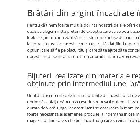
Brățări din argint încadrate 
Pentru că ținem foarte mult la dorința noastră de a le oferi oa
decis să alegem niște prețuri de excepție care să se potriveasc
look elegant nu ar trebui să ne coste sume uriașe de bani, ba di
la noi vei putea face acest lucru cu ușurință, dat fiind raportu
opțiuni care să fie pe placul tău și care să te ajute să te conce
dorești produse încadrate într-un anumit stil, fie că vrei ceva 
Bijuterii realizate din materiale r
obținute prin intermediul unei br
Unul dintre criteriile cele mai importante din acest punct de v
dorim să achiziționăm un accesoriu vrem să îl putem utiliza o 
durată de viață lungă, iar acest lucru se datorează în mare pa
foarte necesar să ai asemenea produse la îndemână în cea ma
magazin online care să fie pe placul tău și care să vină cu un p