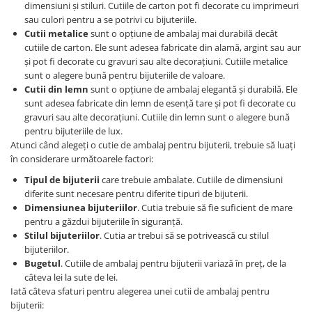
dimensiuni și stiluri. Cutiile de carton pot fi decorate cu imprimeuri
sau culori pentru a se potrivi cu bijuteriile.
Cutii metalice
sunt o opțiune de ambalaj mai durabilă decât
cutiile de carton. Ele sunt adesea fabricate din alamă, argint sau aur
și pot fi decorate cu gravuri sau alte decorațiuni. Cutiile metalice
sunt o alegere bună pentru bijuteriile de valoare.
Cutii din lemn
sunt o opțiune de ambalaj elegantă și durabilă. Ele
sunt adesea fabricate din lemn de esență tare și pot fi decorate cu
gravuri sau alte decorațiuni. Cutiile din lemn sunt o alegere bună
pentru bijuteriile de lux.
Atunci când alegeți o cutie de ambalaj pentru bijuterii, trebuie să luați
în considerare următoarele factori:
Tipul de bijuterii
care trebuie ambalate. Cutiile de dimensiuni
diferite sunt necesare pentru diferite tipuri de bijuterii.
Dimensiunea bijuteriilor
. Cutia trebuie să fie suficient de mare
pentru a găzdui bijuteriile în siguranță.
Stilul bijuteriilor
. Cutia ar trebui să se potrivească cu stilul
bijuteriilor.
Bugetul
. Cutiile de ambalaj pentru bijuterii variază în preț, de la
câteva lei la sute de lei.
Iată câteva sfaturi pentru alegerea unei cutii de ambalaj pentru
bijuterii: