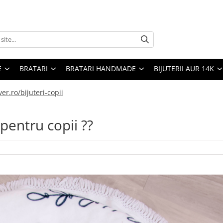
E
BRATARI
BRATARI HANDMADE
BIJUTERII AUR 14K
er.ro/bijuteri-copii
 pentru copii ??