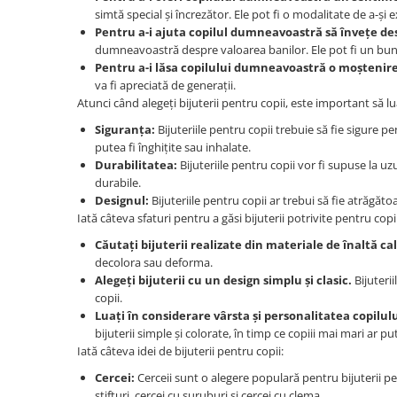
simtă special și încrezător. Ele pot fi o modalitate de a-și e
Pentru a-i ajuta copilul dumneavoastră să învețe de
dumneavoastră despre valoarea banilor. Ele pot fi un bun 
Pentru a-i lăsa copilului dumneavoastră o moștenire
va fi apreciată de generații.
Atunci când alegeți bijuterii pentru copii, este important să l
Siguranța:
Bijuteriile pentru copii trebuie să fie sigure pe
putea fi înghițite sau inhalate.
Durabilitatea:
Bijuteriile pentru copii vor fi supuse la uz
durabile.
Designul:
Bijuteriile pentru copii ar trebui să fie atrăgăt
Iată câteva sfaturi pentru a găsi bijuterii potrivite pentru copii
Căutați bijuterii realizate din materiale de înaltă cal
decolora sau deforma.
Alegeți bijuterii cu un design simplu și clasic.
Bijuteri
copii.
Luați în considerare vârsta și personalitatea copilu
bijuterii simple și colorate, în timp ce copiii mai mari ar pu
Iată câteva idei de bijuterii pentru copii:
Cercei:
Cerceii sunt o alegere populară pentru bijuterii pent
știfturi, cercei cu șuruburi și cercei cu clema.