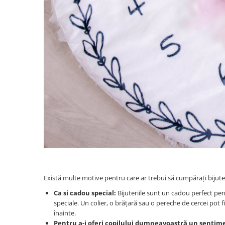
Există multe motive pentru care ar trebui să cumpărați bijuteri
Ca si cadou special:
Bijuteriile sunt un cadou perfect pent
speciale. Un colier, o brățară sau o pereche de cercei po
înainte.
Pentru a-i oferi copilului dumneavoastră un sentim