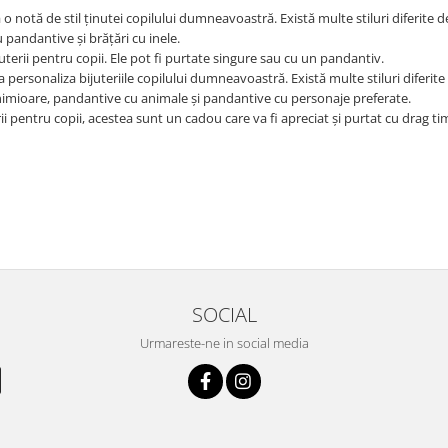
 notă de stil ținutei copilului dumneavoastră. Există multe stiluri diferite d
u pandantive și brățări cu inele.
uterii pentru copii. Ele pot fi purtate singure sau cu un pandantiv.
personaliza bijuteriile copilului dumneavoastră. Există multe stiluri diferite
inimioare, pandantive cu animale și pandantive cu personaje preferate.
ii pentru copii, acestea sunt un cadou care va fi apreciat și purtat cu drag t
SOCIAL
Urmareste-ne in social media