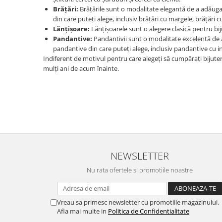
Brățări:
Brățările sunt o modalitate elegantă de a adăuga o
din care puteți alege, inclusiv brățări cu margele, brățări c
Lănțișoare:
Lănțișoarele sunt o alegere clasică pentru bij
Pandantive:
Pandantivii sunt o modalitate excelentă de a 
pandantive din care puteți alege, inclusiv pandantive cu 
Indiferent de motivul pentru care alegeți să cumpărați bijuter
mulți ani de acum înainte.
NEWSLETTER
Nu rata ofertele si promotiile noastre
Vreau sa primesc newsletter cu promotiile magazinului.
Afla mai multe in
Politica de Confidentialitate