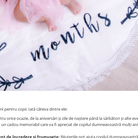
i pentru copii. Iată câteva dintre ele:
ru orice ocazie, de la aniversări și zile de naștere până la sărbători și alte 
t fi un cadou memorabil care va fi apreciat de copilul dumneavoastră mulți a
ent de încredere și frumusețe:
Bijuteriile pot ajuta copilul dumneavoastră