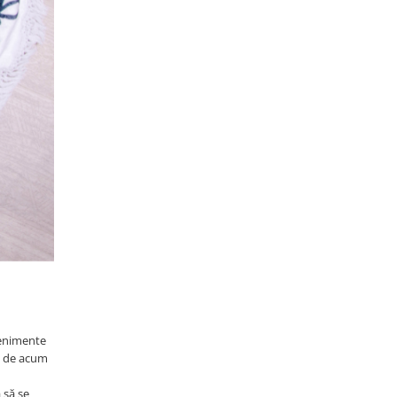
evenimente
ni de acum
 să se