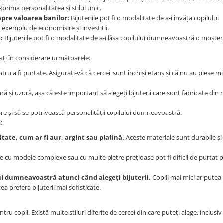
xprima personalitatea și stilul unic.
spre valoarea banilor:
Bijuteriile pot fi o modalitate de a-i învăța copilului
exemplu de economisire și investiții.
:
Bijuteriile pot fi o modalitate de a-i lăsa copilului dumneavoastră o moșten
uați în considerare următoarele:
ntru a fi purtate. Asigurați-vă că cerceii sunt închiși etanș și că nu au piese mi
ură și uzură, așa că este important să alegeți bijuterii care sunt fabricate din 
oare și să se potrivească personalității copilului dumneavoastră.
:
itate, cum ar fi aur, argint sau platină.
Aceste materiale sunt durabile și
ile cu modele complexe sau cu multe pietre prețioase pot fi dificil de purtat 
lui dumneavoastră atunci când alegeți bijuterii.
Copiii mai mici ar putea
tea prefera bijuterii mai sofisticate.
ru copii. Există multe stiluri diferite de cercei din care puteți alege, inclusiv