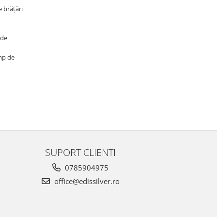
e brățări
 de
imp de
SUPORT CLIENTI
0785904975
office@edissilver.ro