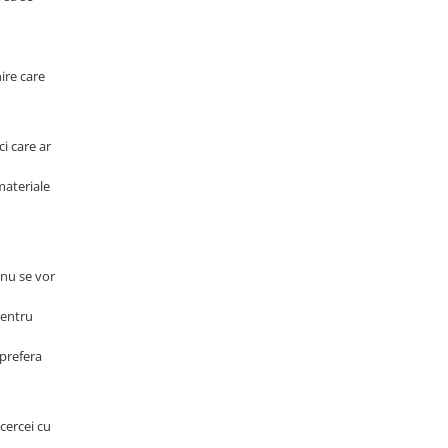
ire care
ci care ar
materiale
 nu se vor
pentru
 prefera
 cercei cu