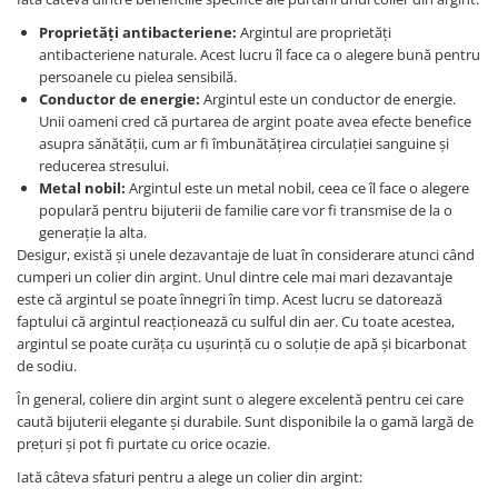
Proprietăți antibacteriene:
Argintul are proprietăți
antibacteriene naturale. Acest lucru îl face ca o alegere bună pentru
persoanele cu pielea sensibilă.
Conductor de energie:
Argintul este un conductor de energie.
Unii oameni cred că purtarea de argint poate avea efecte benefice
asupra sănătății, cum ar fi îmbunătățirea circulației sanguine și
reducerea stresului.
Metal nobil:
Argintul este un metal nobil, ceea ce îl face o alegere
populară pentru bijuterii de familie care vor fi transmise de la o
generație la alta.
Desigur, există și unele dezavantaje de luat în considerare atunci când
cumperi un colier din argint. Unul dintre cele mai mari dezavantaje
este că argintul se poate înnegri în timp. Acest lucru se datorează
faptului că argintul reacționează cu sulful din aer. Cu toate acestea,
argintul se poate curăța cu ușurință cu o soluție de apă și bicarbonat
de sodiu.
În general, coliere din argint sunt o alegere excelentă pentru cei care
caută bijuterii elegante și durabile. Sunt disponibile la o gamă largă de
prețuri și pot fi purtate cu orice ocazie.
Iată câteva sfaturi pentru a alege un colier din argint: