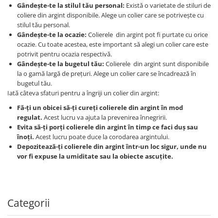
Gândește-te la stilul tău personal:
Există o varietate de stiluri de
coliere din argint disponibile. Alege un colier care se potrivește cu
stilul tău personal.
Gândește-te la ocazie:
Colierele din argint pot fi purtate cu orice
ocazie. Cu toate acestea, este important să alegi un colier care este
potrivit pentru ocazia respectivă.
Gândește-te la bugetul tău:
Colierele din argint sunt disponibile
la o gamă largă de prețuri. Alege un colier care se încadrează în
bugetul tău.
Iată câteva sfaturi pentru a îngriji un colier din argint:
Fă-ți un obicei să-ți cureți colierele din argint în mod
regulat.
Acest lucru va ajuta la prevenirea înnegririi.
Evita să-ți porți colierele din argint în timp ce faci duș sau
înoți.
Acest lucru poate duce la corodarea argintului.
Depozitează-ți colierele din argint într-un loc sigur, unde nu
vor fi expuse la umiditate sau la obiecte ascuțite.
Categorii