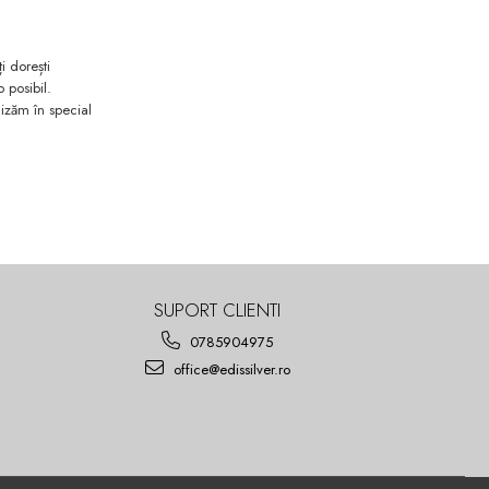
i dorești
 posibil.
Mizăm în special
SUPORT CLIENTI
0785904975
office@edissilver.ro