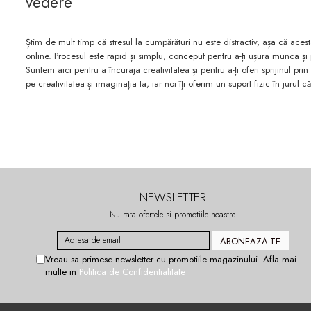
vedere
Știm de mult timp că stresul la cumpărături nu este distractiv, așa că acest
online. Procesul este rapid și simplu, conceput pentru a-ți ușura munca și
Suntem aici pentru a încuraja creativitatea și pentru a-ți oferi sprijinul pr
pe creativitatea și imaginația ta, iar noi îți oferim un suport fizic în jurul c
NEWSLETTER
Nu rata ofertele si promotiile noastre
Vreau sa primesc newsletter cu promotiile magazinului. Afla mai
multe in
Politica de Confidentialitate