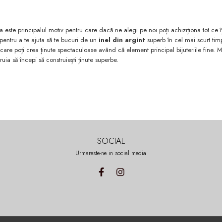
a este principalul motiv pentru care dacă ne alegi pe noi poți achiziționa tot ce îț
 pentru a te ajuta să te bucuri de un
inel din argint
superb în cel mai scurt timp
in care poți crea ținute spectaculoase având că element principal bijuteriile fine. 
ăruia să începi să construiești ținute superbe.
SOCIAL
Urmareste-ne in social media