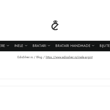
ERE
INELE
BRATARI
BRATARI HANDMADE
BIJUT
EdisSilver.ro /
Blog /
https://www.edissilver.ro/inele-argint