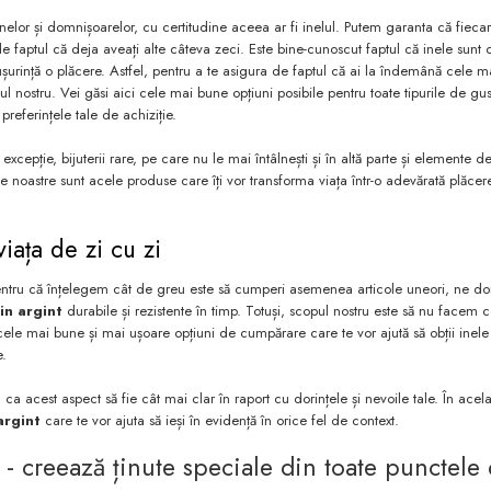
elor și domnișoarelor, cu certitudine aceea ar fi inelul. Putem garanta că fiecare
 de faptul că deja aveați alte câteva zeci. Este bine-cunoscut faptul că inele sunt
 ușurință o plăcere. Astfel, pentru a te asigura de faptul că ai la îndemână cele 
ul nostru. Vei găsi aici cele mai bune opțiuni posibile pentru toate tipurile de gust
referințele tale de achiziție.
epție, bijuterii rare, pe care nu le mai întâlnești și în altă parte și elemente de
e noastre sunt acele produse care îți vor transforma viața într-o adevărată plăcer
iața de zi cu zi
al pentru că înțelegem cât de greu este să cumperi asemenea articole uneori, ne d
in argint
durabile și rezistente în timp. Totuși, scopul nostru este să nu facem 
i cele mai bune și mai ușoare opțiuni de cumpărare care te vor ajută să obții inel
e.
a acest aspect să fie cât mai clar în raport cu dorințele și nevoile tale. În acela
argint
care te vor ajuta să ieși în evidență în orice fel de context.
i - creează ținute speciale din toate punctele