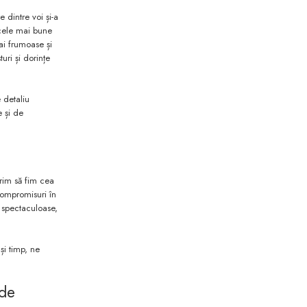
 dintre voi și-a
 cele mai bune
mai frumoase și
uri și dorințe
 detaliu
e și de
orim să fim cea
compromisuri în
e spectaculoase,
și timp, ne
 de