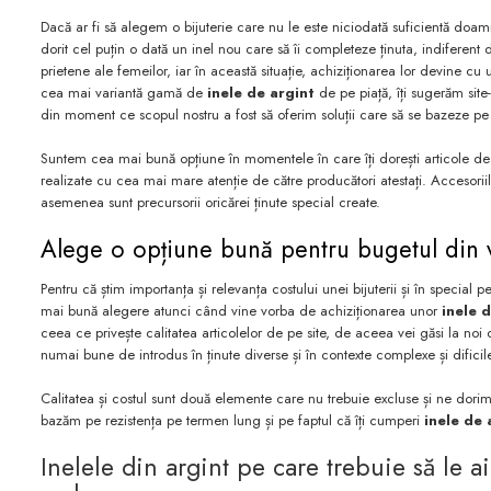
Dacă ar fi să alegem o bijuterie care nu le este niciodată suficientă doamn
dorit cel puțin o dată un inel nou care să îi completeze ținuta, indiferent
prietene ale femeilor, iar în această situație, achiziționarea lor devine cu
cea mai variantă gamă de
inele de argint
de pe piață, îți sugerăm site-
din moment ce scopul nostru a fost să oferim soluții care să se bazeze pe p
Suntem cea mai bună opțiune în momentele în care îți dorești articole de exc
realizate cu cea mai mare atenție de către producători atestați. Accesoriil
asemenea sunt precursorii oricărei ținute special create.
Alege o opțiune bună pentru bugetul din v
Pentru că știm importanța și relevanța costului unei bijuterii și în speci
mai bună alegere atunci când vine vorba de achiziționarea unor
inele d
ceea ce privește calitatea articolelor de pe site, de aceea vei găsi la no
numai bune de introdus în ținute diverse și în contexte complexe și dificil
Calitatea și costul sunt două elemente care nu trebuie excluse și ne dorim c
bazăm pe rezistența pe termen lung și pe faptul că îți cumperi
inele de 
Inelele din argint pe care trebuie să le a