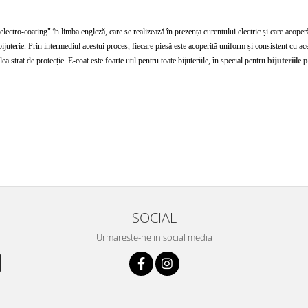
electro-coating" în limba engleză, care se realizează în prezența curentului electric și care acoper
ijuterie. Prin intermediul acestui proces, fiecare piesă este acoperită uniform și consistent cu aces
a strat de protecție. E-coat este foarte util pentru toate bijuteriile, în special pentru
bijuteriile 
SOCIAL
Urmareste-ne in social media