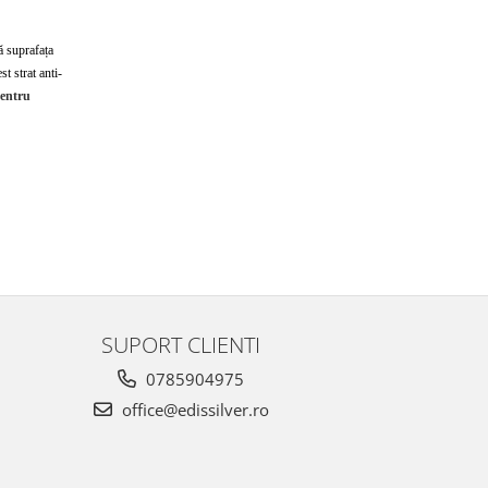
ă suprafața
t strat anti-
pentru
SUPORT CLIENTI
0785904975
office@edissilver.ro