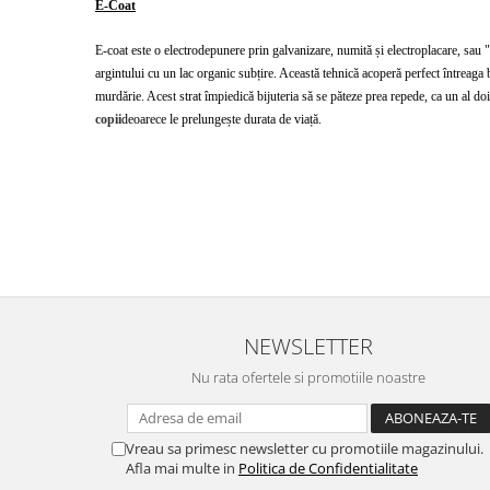
E-Coat
E-coat este o electrodepunere prin galvanizare, numită și electroplacare, sau "
argintului cu un lac organic subțire. Această tehnică acoperă perfect întreaga b
murdărie. Acest strat împiedică bijuteria să se păteze prea repede, ca un al doile
copii
deoarece le prelungește durata de viață.
NEWSLETTER
Nu rata ofertele si promotiile noastre
Vreau sa primesc newsletter cu promotiile magazinului.
Afla mai multe in
Politica de Confidentialitate