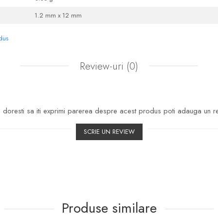
1.2 mm x 12 mm
odus
Review-uri
(0)
doresti sa iti exprimi parerea despre acest produs poti adauga un r
SCRIE UN REVIEW
Produse similare