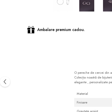
Distribuie
pe
Facebook
Ambalare premium cadou.
O pereche de cercei din arg
Colecția noastră de bijuter
elegante , personalizate pe
Material
Finisare
Greutate argint