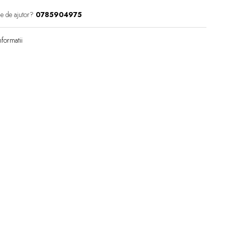
ie de ajutor?
0785904975
formatii