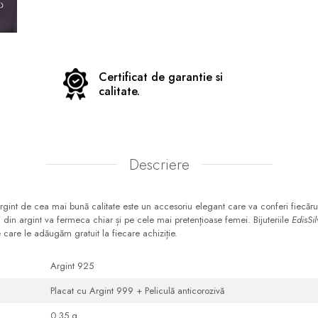
Certificat de garantie si
calitate.
Descriere
int de cea mai bună calitate este un accesoriu elegant care va conferi fiecărui 
ii din argint va fermeca chiar și pe cele mai pretențioase femei. Bijuteriile
EdisSi
 care le adăugăm gratuit la fiecare achiziție.
Argint 925
Placat cu Argint 999 + Peliculă anticorozivă
0.35 g