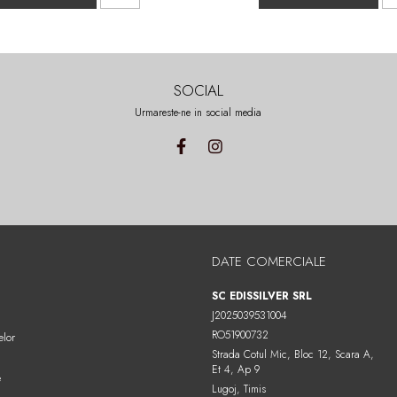
SOCIAL
Urmareste-ne in social media
DATE COMERCIALE
SC EDISSILVER SRL
J2025039531004
RO51900732
elor
Strada Cotul Mic, Bloc 12, Scara A,
Et 4, Ap 9
e
Lugoj, Timis