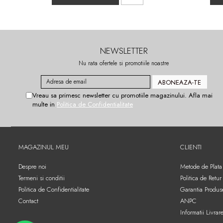
NEWSLETTER
Nu rata ofertele si promotiile noastre
Vreau sa primesc newsletter cu promotiile magazinului. Afla mai
multe in
Politica de Confidentialitate
MAGAZINUL MEU
CLIENTI
Despre noi
Metode de Plata
Termeni si conditii
Politica de Retur
Politica de Confidentialitate
Garantia Produs
Contact
ANPC
Informatii Livrar