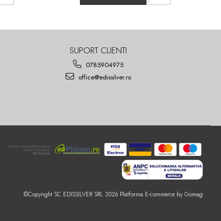
SUPORT CLIENTI
0785904975
office@edissilver.ro
©Copyright SC EDISSILVER SRL 2026
Platforma E-commerce by Gomag