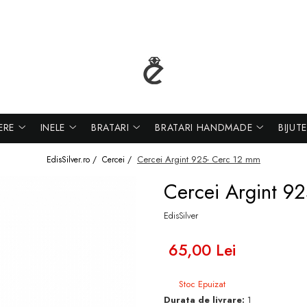
ERE
INELE
BRATARI
BRATARI HANDMADE
BIJUT
Cercei Argint 925- Cerc 12 mm
EdisSilver.ro /
Cercei /
Cercei Argint 9
EdisSilver
65,00 Lei
Stoc Epuizat
Durata de livrare:
1