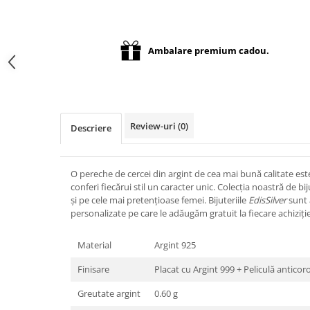
Distribuie
pe
Facebook
Ambalare premium cadou.
Review-uri
(0)
Descriere
O pereche de cercei din argint de cea mai bună calitate est
conferi fiecărui stil un caracter unic. Colecția noastră de bi
și pe cele mai pretențioase femei. Bijuteriile
EdisSilver
sunt 
personalizate pe care le adăugăm gratuit la fiecare achiziție
Material
Argint 925
Finisare
Placat cu Argint 999 + Peliculă anticor
Greutate argint
0.60 g