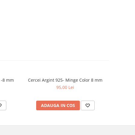
Cercei Argint 925- Perle Black -8 mm
Cercei Argint 925- Minge Color 8 mm
Cerce
95,00 Lei
ADAUGA IN COS
V