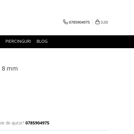
0785904975
0,00
PIERCINGURI
BLOG
rc 8 mm
oie de ajutor?
0785904975