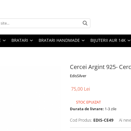
E
BRATARI
BRATARI HANDMADE
BIJUTERII AUR 14K
Cercei Argint 925- Ce
EdisSilver
75,00 Lei
STOC EPUIZAT
Durata de livrare:
1-3 zile
Cod Produs:
EDIS-CE49
Ai nev