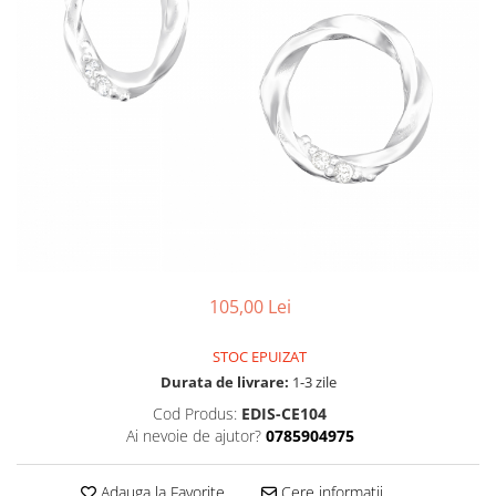
105,00 Lei
STOC EPUIZAT
Durata de livrare:
1-3 zile
Cod Produs:
EDIS-CE104
Ai nevoie de ajutor?
0785904975
Adauga la Favorite
Cere informatii