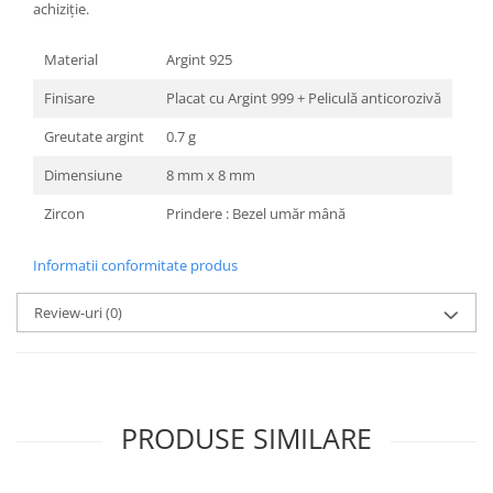
achiziție.
Material
Argint 925
Finisare
Placat cu Argint 999 + Peliculă anticorozivă
Greutate argint
0.7 g
Dimensiune
8 mm x 8 mm
Zircon
Prindere : Bezel umăr mână
Informatii conformitate produs
Review-uri
(0)
PRODUSE SIMILARE