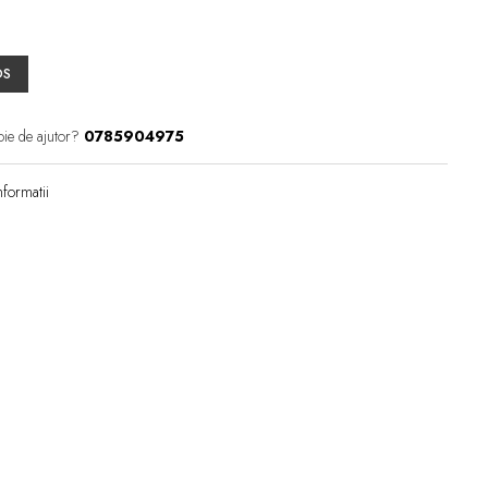
OS
oie de ajutor?
0785904975
formatii