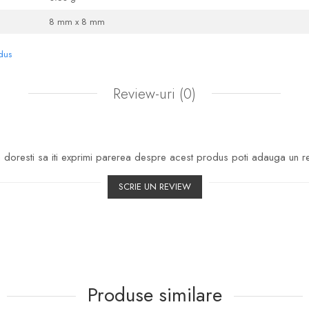
8 mm x 8 mm
odus
Review-uri
(0)
doresti sa iti exprimi parerea despre acest produs poti adauga un r
SCRIE UN REVIEW
Produse similare