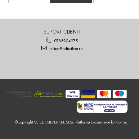
SUPORT CLIENTI
0785904975
office@edissilver.ro
©Copyright SC EDISSILVER SRL 2026
Platforma E-commerce by Gomag