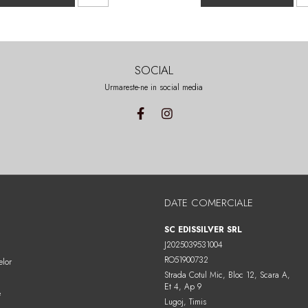
SOCIAL
Urmareste-ne in social media
DATE COMERCIALE
SC EDISSILVER SRL
J2025039531004
RO51900732
elor
Strada Cotul Mic, Bloc 12, Scara A,
Et 4, Ap 9
e
Lugoj, Timis