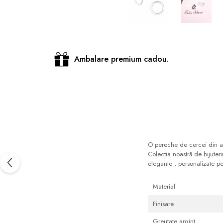
Distribuie
pe
Facebook
Ambalare premium cadou.
O pereche de cercei din arg
Colecția noastră de bijuter
elegante , personalizate pe
Material
Finisare
Greutate argint