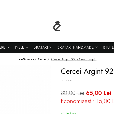
ERE
INELE
BRATARI
BRATARI HANDMADE
BIJUT
Cercei Argint 925- Cerc Simplu
EdisSilver.ro /
Cercei /
Cercei Argint 9
EdisSilver
80,00 Lei
65,00 Lei
Economisesti:
15,00
In Stoc