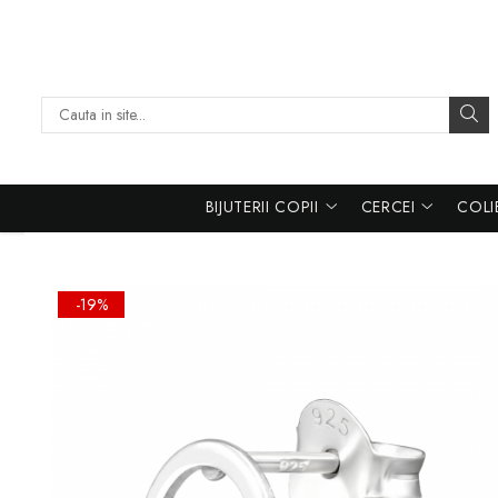
Bijuterii copii
Cercei
Coliere
Inele
Bratari
Bratari handmade
Bijuterii aur 14K
Cercei argint pentru copii
Cercei cu pietre
Coliere cu pietre
Inele cu pietre
Bratari cu pietre
Bratari handmade
Bratari snur femei aur
personalizate
Inele argint pentru copii
Cercei rotunzi
Inele de picior
Bratari de picior
Bratari snur copii aur
Bratari handmade snur
Coliere argint pentru copii
BIJUTERII COPII
CERCEI
COLI
reglabil
Bratari snur argint pentru
copii
-19%