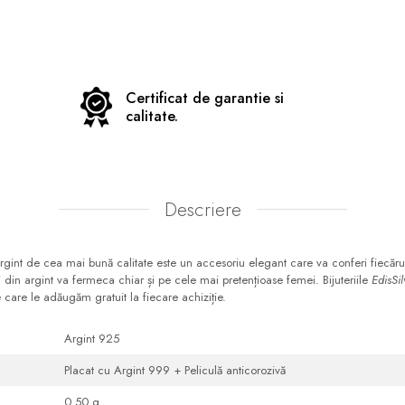
Certificat de garantie si
calitate.
Descriere
int de cea mai bună calitate este un accesoriu elegant care va conferi fiecărui 
ii din argint va fermeca chiar și pe cele mai pretențioase femei. Bijuteriile
EdisSil
 care le adăugăm gratuit la fiecare achiziție.
Argint 925
Placat cu Argint 999 + Peliculă anticorozivă
0.50 g