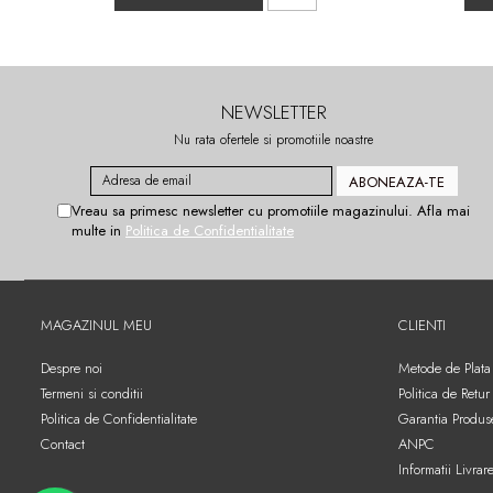
NEWSLETTER
Nu rata ofertele si promotiile noastre
Vreau sa primesc newsletter cu promotiile magazinului. Afla mai
multe in
Politica de Confidentialitate
MAGAZINUL MEU
CLIENTI
Despre noi
Metode de Plata
Termeni si conditii
Politica de Retur
Politica de Confidentialitate
Garantia Produs
Contact
ANPC
Informatii Livrar