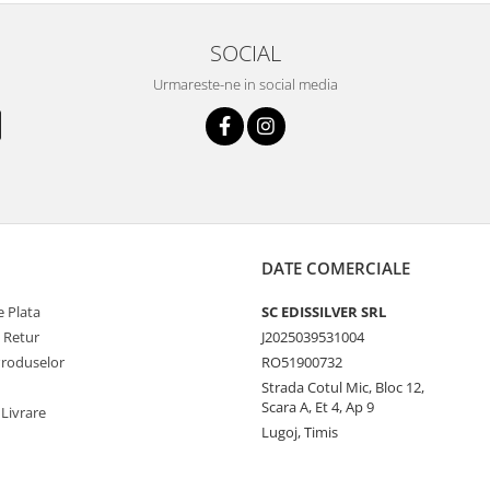
SOCIAL
Urmareste-ne in social media
DATE COMERCIALE
 Plata
SC EDISSILVER SRL
e Retur
J2025039531004
Produselor
RO51900732
Strada Cotul Mic, Bloc 12,
Scara A, Et 4, Ap 9
 Livrare
Lugoj, Timis