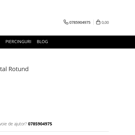
0785904975
0,00
PIERCINGURI
BLOG
stal Rotund
voie de ajutor?
0785904975