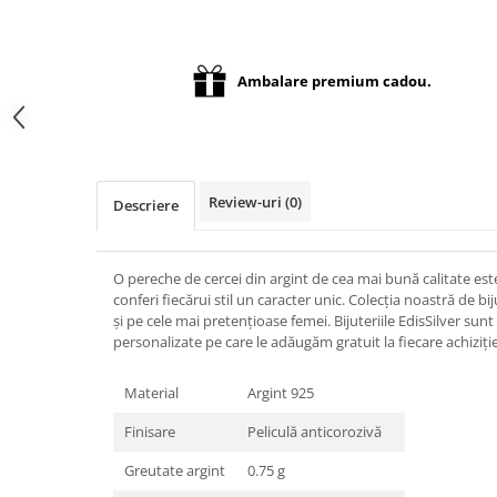
Distribuie
pe
Facebook
Ambalare premium cadou.
Review-uri
(0)
Descriere
O pereche de cercei din argint de cea mai bună calitate est
conferi fiecărui stil un caracter unic. Colecția noastră de bi
și pe cele mai pretențioase femei. Bijuteriile EdisSilver sunt
personalizate pe care le adăugăm gratuit la fiecare achiziție
Material
Argint 925
Finisare
Peliculă anticorozivă
Greutate argint
0.75 g