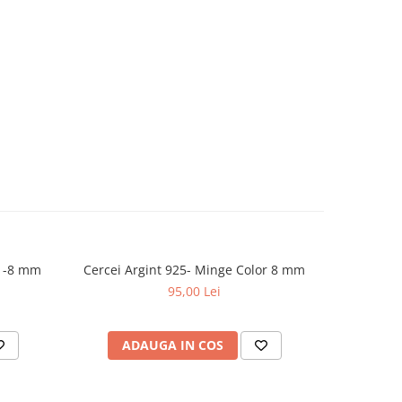
Cercei Argint 925- Perle Black -8 mm
Cercei Argint 925- Minge Color 8 mm
Cerce
95,00 Lei
ADAUGA IN COS
V