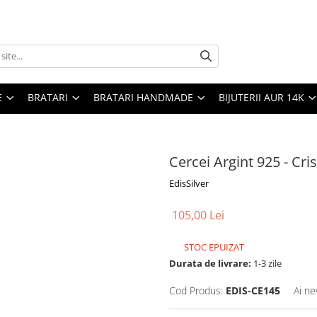
E
BRATARI
BRATARI HANDMADE
BIJUTERII AUR 14K
Cercei Argint 925 - Cri
EdisSilver
105,00 Lei
STOC EPUIZAT
Durata de livrare:
1-3 zile
Cod Produs:
EDIS-CE145
Ai ne