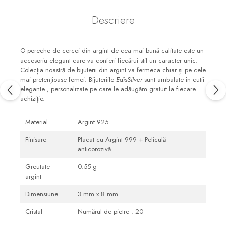
Descriere
O pereche de cercei din argint de cea mai bună calitate este un
accesoriu elegant care va conferi fiecărui stil un caracter unic.
Colecția noastră de bijuterii din argint va fermeca chiar și pe cele
mai pretențioase femei. Bijuteriile
EdisSilver
sunt ambalate în cutii
elegante , personalizate pe care le adăugăm gratuit la fiecare
achiziție.
Material
Argint 925
Finisare
Placat cu Argint 999 + Peliculă
anticorozivă
Greutate
0.55 g
argint
Dimensiune
3 mm x 8 mm
Cristal
Numărul de pietre : 20