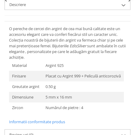
Descriere
O pereche de cercei din argint de cea mai bună calitate este un
accesoriu elegant care va conferi fiecărui stil un caracter unic.
Colecția noastră de bijuterii din argint va fermeca chiar și pe cele
mai pretențioase femei. Bijuteriile
EdisSilver
sunt ambalate în cutii
elegante , personalizate pe care le adăugăm gratuit la fiecare
achiziție.
Material
Argint 925
Finisare
Placat cu Argint 999 + Peliculă anticorozivă
Greutate argint
0.50 g
Dimensiune
5 mm x 16 mm
Zircon
Numărul de pietre : 4
Informatii conformitate produs
Review-uri
(0)