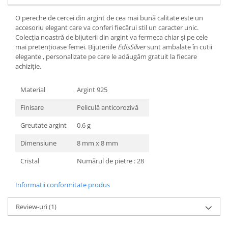
O pereche de cercei din argint de cea mai bună calitate este un
accesoriu elegant care va conferi fiecărui stil un caracter unic.
Colecția noastră de bijuterii din argint va fermeca chiar și pe cele
mai pretențioase femei. Bijuteriile
EdisSilver
sunt ambalate în cutii
elegante , personalizate pe care le adăugăm gratuit la fiecare
achiziție.
Material
Argint 925
Finisare
Peliculă anticorozivă
Greutate argint
0.6 g
Dimensiune
8 mm x 8 mm
Cristal
Numărul de pietre : 28
Informatii conformitate produs
Review-uri
(1)