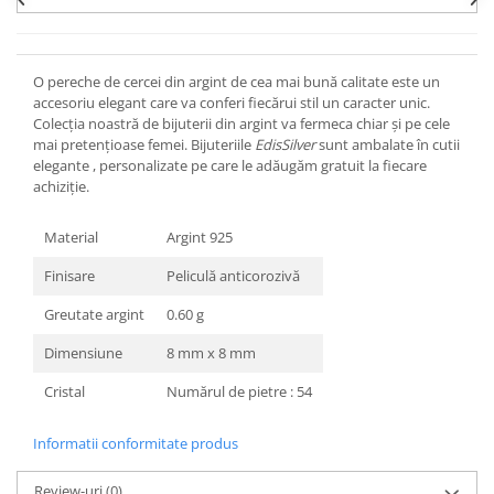
O pereche de cercei din argint de cea mai bună calitate este un
accesoriu elegant care va conferi fiecărui stil un caracter unic.
Colecția noastră de bijuterii din argint va fermeca chiar și pe cele
mai pretențioase femei. Bijuteriile
EdisSilver
sunt ambalate în cutii
elegante , personalizate pe care le adăugăm gratuit la fiecare
achiziție.
Material
Argint 925
Finisare
Peliculă anticorozivă
Greutate argint
0.60 g
Dimensiune
8 mm x 8 mm
Cristal
Numărul de pietre : 54
Informatii conformitate produs
Review-uri
(0)