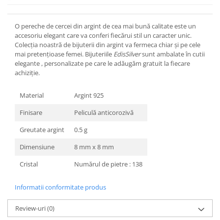
O pereche de cercei din argint de cea mai bună calitate este un
accesoriu elegant care va conferi fiecărui stil un caracter unic.
Colecția noastră de bijuterii din argint va fermeca chiar și pe cele
mai pretențioase femei. Bijuteriile
EdisSilver
sunt ambalate în cutii
elegante , personalizate pe care le adăugăm gratuit la fiecare
achiziție.
Material
Argint 925
Finisare
Peliculă anticorozivă
Greutate argint
0.5 g
Dimensiune
8 mm x 8 mm
Cristal
Numărul de pietre : 138
Informatii conformitate produs
Review-uri
(0)