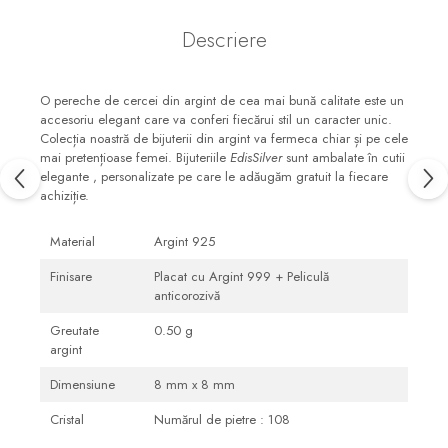
Descriere
O pereche de cercei din argint de cea mai bună calitate este un
accesoriu elegant care va conferi fiecărui stil un caracter unic.
Colecția noastră de bijuterii din argint va fermeca chiar și pe cele
mai pretențioase femei. Bijuteriile
EdisSilver
sunt ambalate în cutii
elegante , personalizate pe care le adăugăm gratuit la fiecare
achiziție.
Material
Argint 925
Finisare
Placat cu Argint 999 + Peliculă
anticorozivă
Greutate
0.50 g
argint
Dimensiune
8 mm x 8 mm
Cristal
Numărul de pietre : 108