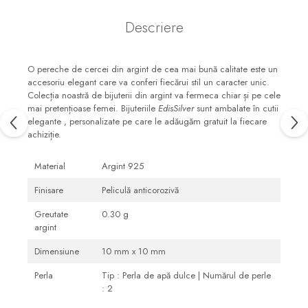
Descriere
O pereche de cercei din argint de cea mai bună calitate este un
accesoriu elegant care va conferi fiecărui stil un caracter unic.
Colecția noastră de bijuterii din argint va fermeca chiar și pe cele
mai pretențioase femei. Bijuteriile
EdisSilver
sunt ambalate în cutii
elegante , personalizate pe care le adăugăm gratuit la fiecare
achiziție.
Material
Argint 925
Finisare
Peliculă anticorozivă
Greutate
0.30 g
argint
Dimensiune
10 mm x 10 mm
Perla
Tip : Perla de apă dulce | Numărul de perle
: 2