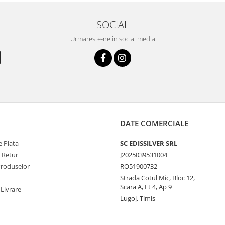
SOCIAL
Urmareste-ne in social media
DATE COMERCIALE
 Plata
SC EDISSILVER SRL
e Retur
J2025039531004
Produselor
RO51900732
Strada Cotul Mic, Bloc 12,
Scara A, Et 4, Ap 9
 Livrare
Lugoj, Timis