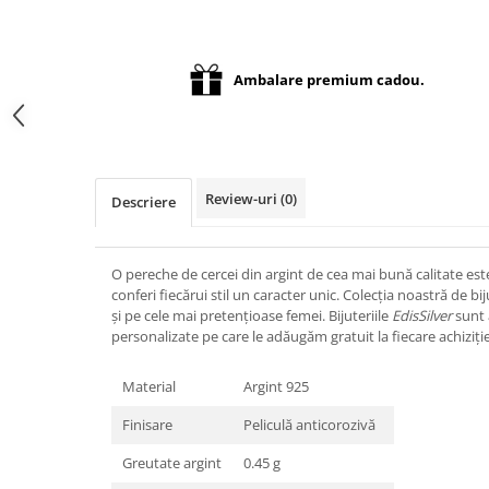
Distribuie
pe
Facebook
Ambalare premium cadou.
Review-uri
(0)
Descriere
O pereche de cercei din argint de cea mai bună calitate est
conferi fiecărui stil un caracter unic. Colecția noastră de bi
și pe cele mai pretențioase femei. Bijuteriile
EdisSilver
sunt 
personalizate pe care le adăugăm gratuit la fiecare achiziție
Material
Argint 925
Finisare
Peliculă anticorozivă
Greutate argint
0.45 g