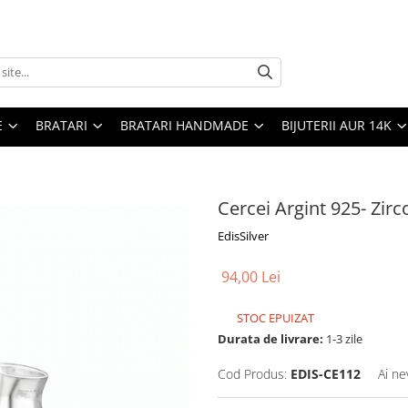
E
BRATARI
BRATARI HANDMADE
BIJUTERII AUR 14K
Cercei Argint 925- Zir
EdisSilver
94,00 Lei
STOC EPUIZAT
Durata de livrare:
1-3 zile
Cod Produs:
EDIS-CE112
Ai ne