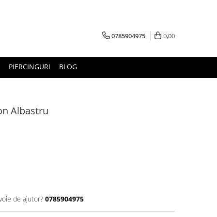
0785904975
0,00
PIERCINGURI
BLOG
con Albastru
voie de ajutor?
0785904975