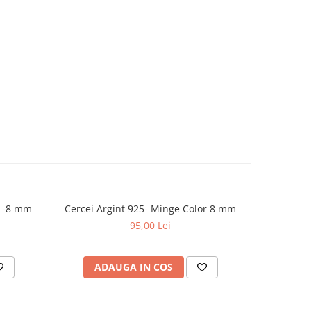
Cercei Argint 925- Perle Black -8 mm
Cercei Argint 925- Minge Color 8 mm
Cerce
95,00 Lei
ADAUGA IN COS
V