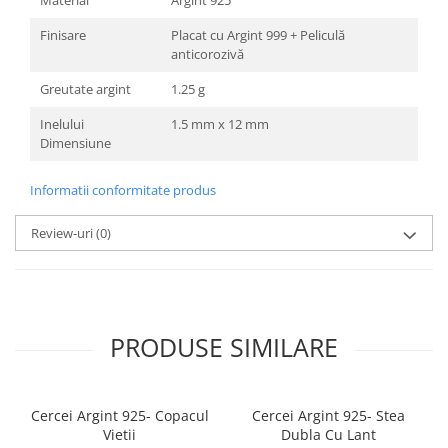
Material
Argint 925
Finisare
Placat cu Argint 999 + Peliculă
anticorozivă
Greutate argint
1.25 g
Inelului
1.5 mm x 12 mm
Dimensiune
Informatii conformitate produs
Review-uri
(0)
PRODUSE SIMILARE
Cercei Argint 925- Copacul
Cercei Argint 925- Stea
Vietii
Dubla Cu Lant