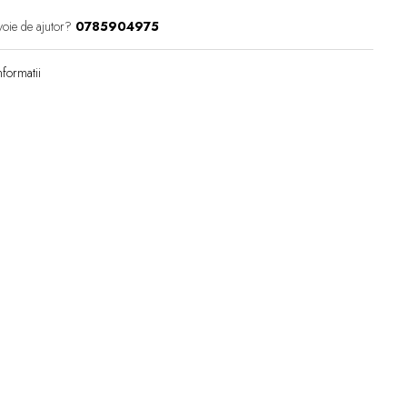
voie de ajutor?
0785904975
formatii