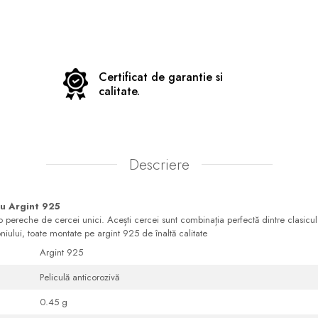
Certificat de garantie si
calitate.
Descriere
iu Argint 925
-o pereche de cercei unici. Acești cercei sunt combinația perfectă dintre clasicul
niului, toate montate pe argint 925 de înaltă calitate
Argint 925
Peliculă anticorozivă
0.45 g