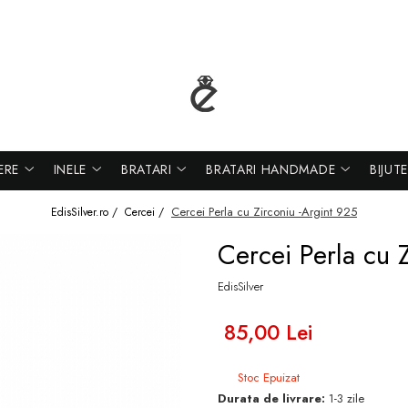
ERE
INELE
BRATARI
BRATARI HANDMADE
BIJUT
Cercei Perla cu Zirconiu -Argint 925
EdisSilver.ro /
Cercei /
Cercei Perla cu 
EdisSilver
85,00 Lei
Stoc Epuizat
Durata de livrare:
1-3 zile