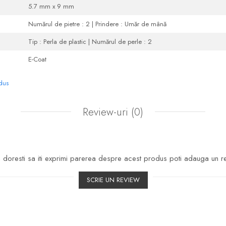
5.7 mm x 9 mm
Numărul de pietre : 2 | Prindere : Umăr de mână
Tip : Perla de plastic | Numărul de perle : 2
E-Coat
odus
Review-uri
(0)
doresti sa iti exprimi parerea despre acest produs poti adauga un r
SCRIE UN REVIEW