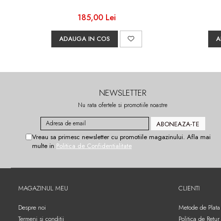
185,00 Lei
ADAUGA IN COS
A
NEWSLETTER
Nu rata ofertele si promotiile noastre
Vreau sa primesc newsletter cu promotiile magazinului. Afla mai
multe in
Politica de Confidentialitate
MAGAZINUL MEU
CLIENTI
Despre noi
Metode de Plata
Termeni si conditii
Politica de Retur