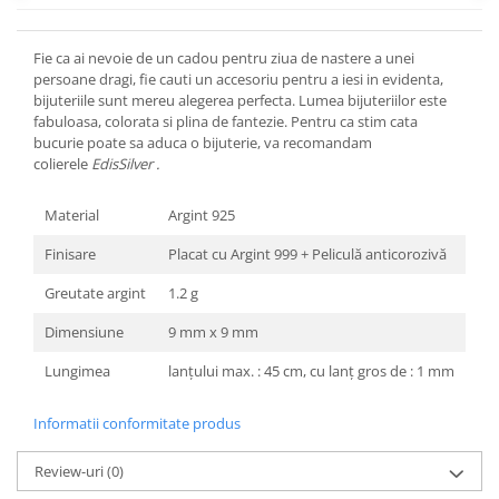
Fie ca ai nevoie de un cadou pentru ziua de nastere a unei
persoane dragi, fie cauti un accesoriu pentru a iesi in evidenta,
bijuteriile sunt mereu alegerea perfecta. Lumea bijuteriilor este
fabuloasa, colorata si plina de fantezie. Pentru ca stim cata
bucurie poate sa aduca o bijuterie, va recomandam
colierele
EdisSilver .
Material
Argint 925
Finisare
Placat cu Argint 999 + Peliculă anticorozivă
Greutate argint
1.2 g
Dimensiune
9 mm x 9 mm
Lungimea
lanțului max. : 45 cm, cu lanț gros de : 1 mm
Informatii conformitate produs
Review-uri
(0)